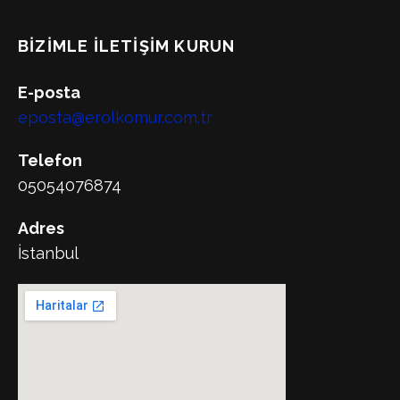
BIZIMLE İLETIŞIM KURUN
E-posta
eposta@erolkomur.com.tr
Telefon
05054076874
Adres
İstanbul