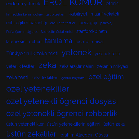
EROL KÖMÜR
etarih
enderun yetenek
kabiliyet
maarif vekaleti
fahreddin kerim gökay
grup testleri
milli eğitim bakanlığı
pedagoji
ordu alfa testleri
psikoloji
stanford-bineth
Refia Şemin Uğurel
Sadrettin Celal Antel
tanılama
talebe sicil defteri
tecrübi ruhiyat
yetenek
Türkiyenin ilk zeka testi
yetenek testi
zeka
yeterlik testleri
zeka araştırmaları
zekanın mikyası
özel eğitim
zeka testi
zeka tetkikleri
çocuk bayramı
özel yetenekliler
özel yetenekli öğrenci dosyası
özel yetenekli öğrenci rehberlik
üstün yeteneklikler
üstün yeteneklilerin eğitimi
üstün zeka
üstün zekalılar
İbrahim Alaeddin Gövsa