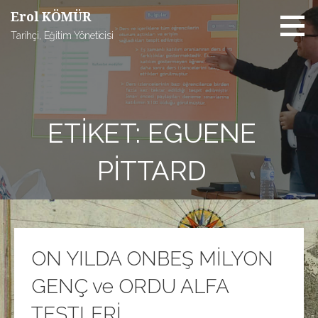
İçeriğe
Erol KÖMÜR
atla
Tarihçi, Eğitim Yöneticisi
ETIKET: EGUENE
PITTARD
ON YILDA ONBEŞ MİLYON
GENÇ ve ORDU ALFA
TESTLERİ