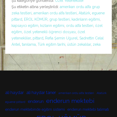
Şu kategoriye gönderildi:
Özel Yetenekliler
Şu etiketin altına yerleştirildi:
amerikan ordu alfa grup
zeka testleri
,
amerikan ordu alfa testleri
,
Atatürk
,
eguene
pittard
,
EROL KÖMÜR
,
grup testleri
,
kadınların eğitimi
,
kapsayıcı eğitim
,
kızların eğitimi
,
ordu alfa testleri
,
özel
eğitim
,
özel yetenekli öğrenci dosyası
,
özel
yetenekliler
,
pittard
,
Refia Şemin Uğurel
,
Sadrettin Celal
Antel
,
tanılama
,
Türk eğitim tarihi
,
üstün zekalılar
,
zeka
ali haydar
ali haydar taner
amerikan ordu alfa testleri
Atatürk
enderun mektebi
enderun
eguene pittard
enderun mektebinde eğitim sistemi
enderun mektebi talimatı