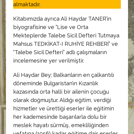
almaktadır.
Kitabımızda ayrıca Ali Haydar TANER’in
biyografisine ve “Lise ve Orta
Mekteplerde Talebe Sicil Defteri Tutmaya
Mahsus TEDKİKAT-I RUHİYE REHBERİ” ve
“Talebe Sicil Defteri” adlı çalışmaların
incelemesine yer verilmiştir.
Ali Haydar Bey; Balkanların en çalkantılı
döneminde Bulgaristan’ın Kızanlık
kazasında orta halli bir ailenin çocuğu
olarak doğmuştur. Aldığı eğitim, verdiği
hizmetler ve ürettiği eserler ile eğitimin
her kademesinde başarılarla dolu bir
meslek hayatı sürmüş, emekliliğinden
vefatına (1956) kadar eğitime dair eserler