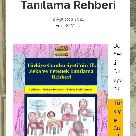
Tanılama Rehberi
2 Ağustos 2021
Erol KÖMÜR
De
ğer
li
Ok
uyu
cu;
Tür
kiy
e
Cu