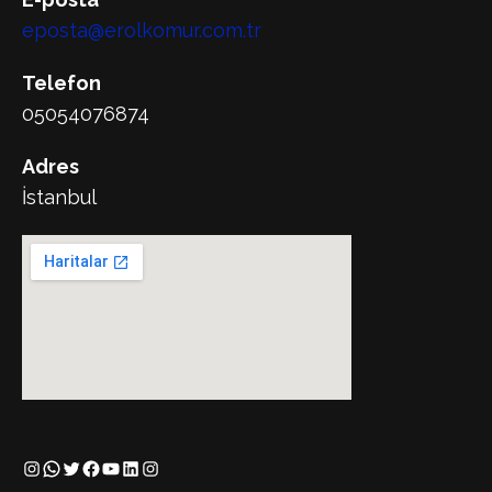
eposta@erolkomur.com.tr
Telefon
05054076874
Adres
İstanbul
Instagram
WhatsApp
Twitter
Facebook
YouTube
LinkedIn
Instagram