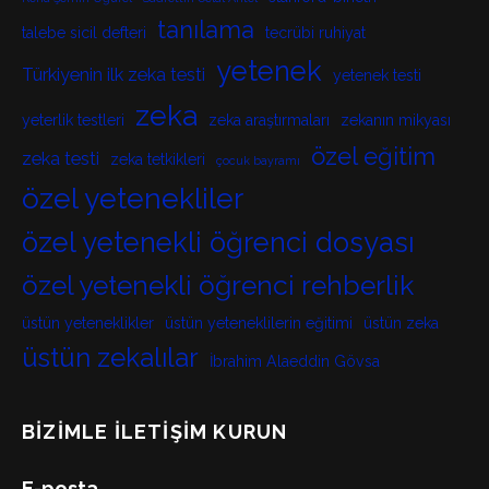
tanılama
talebe sicil defteri
tecrübi ruhiyat
yetenek
Türkiyenin ilk zeka testi
yetenek testi
zeka
yeterlik testleri
zeka araştırmaları
zekanın mikyası
özel eğitim
zeka testi
zeka tetkikleri
çocuk bayramı
özel yetenekliler
özel yetenekli öğrenci dosyası
özel yetenekli öğrenci rehberlik
üstün yeteneklikler
üstün yeteneklilerin eğitimi
üstün zeka
üstün zekalılar
İbrahim Alaeddin Gövsa
BIZIMLE İLETIŞIM KURUN
E-posta