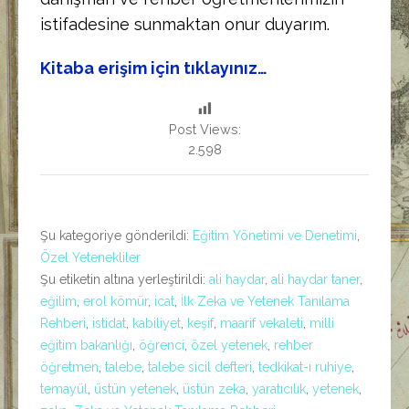
istifadesine sunmaktan onur duyarım.
Kitaba erişim için tıklayınız…
Post Views:
2.598
Şu kategoriye gönderildi:
Eğitim Yönetimi ve Denetimi
,
Özel Yetenekliler
Şu etiketin altına yerleştirildi:
ali haydar
,
ali haydar taner
,
eğilim
,
erol kömür
,
icat
,
İlk Zeka ve Yetenek Tanılama
Rehberi
,
istidat
,
kabiliyet
,
keşif
,
maarif vekaleti
,
milli
eğitim bakanlığı
,
öğrenci
,
özel yetenek
,
rehber
öğretmen
,
talebe
,
talebe sicil defteri
,
tedkikat-ı ruhiye
,
temayül
,
üstün yetenek
,
üstün zeka
,
yaratıcılık
,
yetenek
,