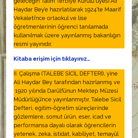
geleceğin Talim Terbiye Kurulu üyesi Ali
Haydar Bey’e hazırlatılarak 1924’te Maarif
Vekaleti’nce ortaokul ve lise
öğretmenlerinin öğrenci tanılamada
kullanılmak üzere yayınlanmış bakanlığın
resmi yayınıdır.
Kitaba erişim için tıklayınız…
II. Çalışma (TALEBE SİCİL DEFTERİ), yine
Ali Haydar Bey tarafından hazırlanmış ve
1920 yılında Darülfünun Mektep Müzesi
Müdürlüğü’nce yayınlanmıştır. Talebe Sicil
Defteri, eğitim-öğretim süreçlerinde
gözlemlere, somut ürün, eser, icad ve
performansa dayalı olarak öğrencilerin
yetenek, zeka, istidat, kabiliyet, temayül