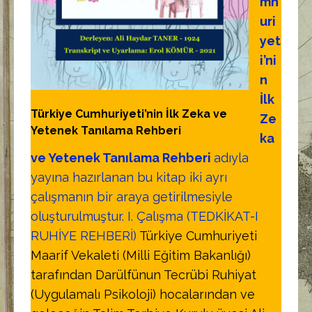
mh
uri
yet
i’ni
n
İlk
Türkiye Cumhuriyeti’nin İlk Zeka ve
Ze
Yetenek Tanılama Rehberi
ka
ve Yetenek Tanılama Rehberi
adıyla
yayına hazırlanan bu kitap iki ayrı
çalışmanın bir araya getirilmesiyle
oluşturulmuştur. I. Çalışma (TEDKİKAT-I
RUHİYE REHBERİ)
Türkiye Cumhuriyeti
Maarif Vekaleti (Milli Eğitim Bakanlığı)
tarafından Darülfünun Tecrübi Ruhiyat
(Uygulamalı Psikoloji) hocalarından ve