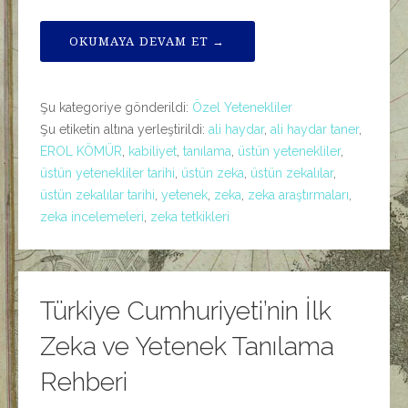
OKUMAYA DEVAM ET →
Şu kategoriye gönderildi:
Özel Yetenekliler
Şu etiketin altına yerleştirildi:
ali haydar
,
ali haydar taner
,
EROL KÖMÜR
,
kabiliyet
,
tanılama
,
üstün yetenekliler
,
üstün yetenekliler tarihi
,
üstün zeka
,
üstün zekalılar
,
üstün zekalılar tarihi
,
yetenek
,
zeka
,
zeka araştırmaları
,
zeka incelemeleri
,
zeka tetkikleri
Türkiye Cumhuriyeti’nin İlk
Zeka ve Yetenek Tanılama
Rehberi