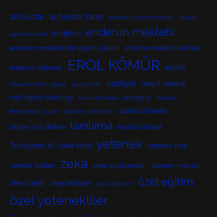
ali haydar
ali haydar taner
amerikan ordu alfa testleri
Atatürk
enderun mektebi
enderun
eguene pittard
enderun mektebinde eğitim sistemi
enderun mektebi talimatı
EROL KÖMÜR
etarih
enderun yetenek
kabiliyet
maarif vekaleti
fahreddin kerim gökay
grup testleri
milli eğitim bakanlığı
pedagoji
ordu alfa testleri
psikoloji
stanford-bineth
Refia Şemin Uğurel
Sadrettin Celal Antel
tanılama
talebe sicil defteri
tecrübi ruhiyat
yetenek
Türkiyenin ilk zeka testi
yetenek testi
zeka
yeterlik testleri
zeka araştırmaları
zekanın mikyası
özel eğitim
zeka testi
zeka tetkikleri
çocuk bayramı
özel yetenekliler