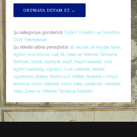
OKUMAYA DEVAM ET →
Şu kategoriye gönderildi:
Eğitim Yönetimi ve Denetimi
,
Özel Yetenekliler
Şu etiketin altına yerleştirildi:
ali haydar
,
ali haydar taner
,
eğilim
,
erol kömür
,
icat
,
İlk Zeka ve Yetenek Tanılama
Rehberi
,
istidat
,
kabiliyet
,
keşif
,
maarif vekaleti
,
milli
eğitim bakanlığı
,
öğrenci
,
özel yetenek
,
rehber
öğretmen
,
talebe
,
talebe sicil defteri
,
tedkikat-ı ruhiye
,
temayül
,
üstün yetenek
,
üstün zeka
,
yaratıcılık
,
yetenek
,
zeka
,
Zeka ve Yetenek Tanılama Rehberi