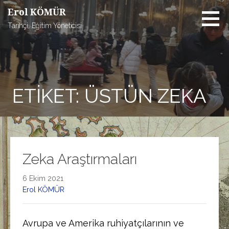
İçeriğe
Erol KÖMÜR
atla
Tarihçi, Eğitim Yöneticisi
ETIKET: ÜSTÜN ZEKA
Zeka Araştırmaları
6 Ekim 2021
Erol KÖMÜR
Avrupa ve Amerika ruhiyatçılarının ve