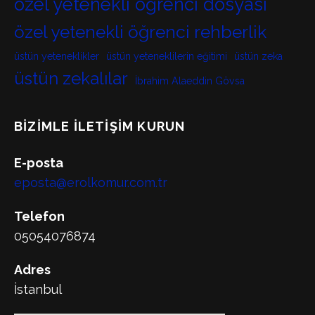
özel yetenekli öğrenci dosyası
özel yetenekli öğrenci rehberlik
üstün yeteneklikler
üstün yeteneklilerin eğitimi
üstün zeka
üstün zekalılar
İbrahim Alaeddin Gövsa
BIZIMLE İLETIŞIM KURUN
E-posta
eposta@erolkomur.com.tr
Telefon
05054076874
Adres
İstanbul