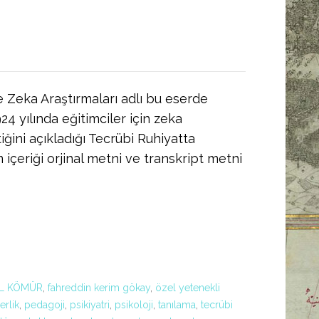
ı
e Zeka Araştırmaları adlı bu eserde
24 yılında eğitimciler için zeka
tiğini açıkladığı Tecrübi Ruhiyatta
 içeriği orjinal metni ve transkript metni
L KÖMÜR
,
fahreddin kerim gökay
,
özel yetenekli
erlik
,
pedagoji
,
psikiyatri
,
psikoloji
,
tanılama
,
tecrübi