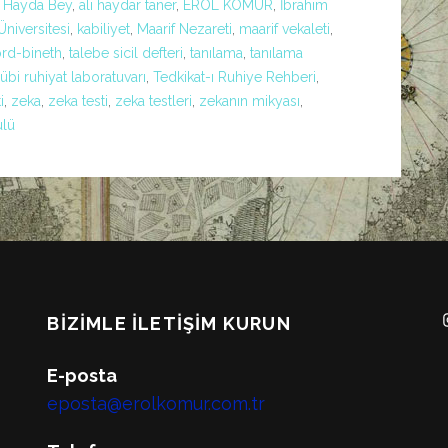
i Hayda Bey
,
ali haydar taner
,
EROL KÖMÜR
,
İbrahim
Üniversitesi
,
kabiliyet
,
Maarif Nezareti
,
maarif vekaleti
,
ord-bineth
,
talebe sicil defteri
,
tanılama
,
tanılama
übi ruhiyat laboratuvarı
,
Tedkikat-ı Ruhiye Rehberi
,
i
,
zeka
,
zeka testi
,
zeka testleri
,
zekanın mikyası
,
ulü
BIZIMLE İLETIŞIM KURUN
E-posta
eposta@erolkomur.com.tr