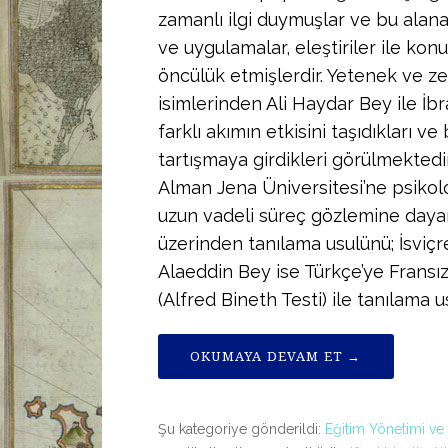
zamanlı ilgi duymuşlar ve bu alana d
ve uygulamalar, eleştiriler ile kon
öncülük etmişlerdir. Yetenek ve z
isimlerinden Ali Haydar Bey ile İbr
farklı akımın etkisini taşıdıkları ve
tartışmaya girdikleri görülmektedi
Alman Jena Üniversitesi’ne psikoloj
uzun vadeli süreç gözlemine daya
üzerinden tanılama usulünü; İsviç
Alaeddin Bey ise Türkçe’ye Fransız
(Alfred Bineth Testi) ile tanılama
OKUMAYA DEVAM ET →
Şu kategoriye gönderildi:
Eğitim Yönetimi ve