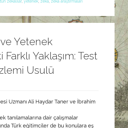
tün zekalılar
,
yetenek
,
zeka
,
zeka araştırmaları
 ve Yetenek
i Farklı Yaklaşım: Test
zlemi Usulü
Üyesi Uzmanı Ali Haydar Taner ve İbrahim
ek tanılamalarına dair çalışmalar
unda Türk eğitimciler de bu konulara eş