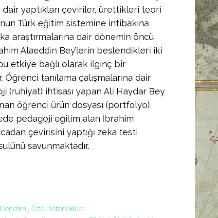
air yaptıkları çeviriler, ürettikleri teori
unun Türk eğitim sistemine intibakına
eka araştırmalarına dair dönemin öncü
ahim Alaeddin Bey’lerin beslendikleri iki
 bu etkiye bağlı olarak ilginç bir
r. Öğrenci tanılama çalışmalarına dair
i (ruhiyat) ihtisası yapan Ali Haydar Bey
nan öğrenci ürün dosyası (portfolyo)
rede pedagoji eğitim alan İbrahim
cadan çevirisini yaptığı zeka testi
 usulünü savunmaktadır.
 Denetimi
,
Özel Yetenekliler