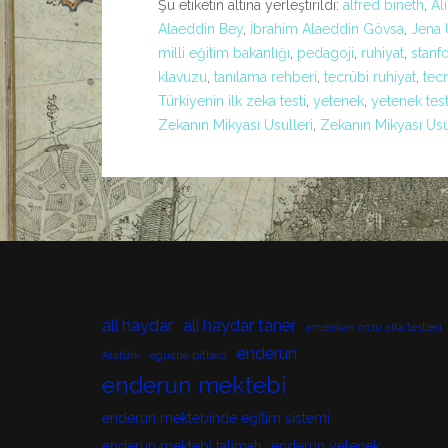
Şu etiketin altına yerleştirildi:
alfred bineth
,
Al
Alaeddin Bey
,
İbrahim Alaeddin Gövsa
,
Jena 
milli eğitim bakanlığı
,
pedagoji
,
ruhiyat
,
stanf
klavuzu
,
tanılama rehberi
,
tecrübi ruhiyat
,
tecr
Türkiyenin ilk zeka testi
,
yetenek
,
yetenek test
Zekanın Mikyası Usulleri
,
Zekanın Mikyası Us
ali haydar
ali haydar taner
amerikan ordu alfa testleri
enderun
Atatürk
eguene pittard
enderun mektebi
enderun mektebinde eğitim sistemi
enderun mektebi talimatı
enderun yetenek