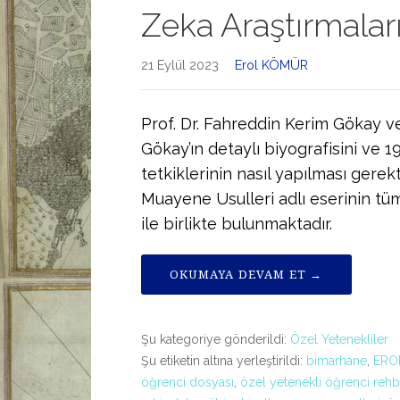
Zeka Araştırmalar
21 Eylül 2023
Erol KÖMÜR
Prof. Dr. Fahreddin Kerim Gökay v
Gökay’ın detaylı biyografisini ve 19
tetkiklerinin nasıl yapılması gerek
Muayene Usulleri adlı eserinin tüm
ile birlikte bulunmaktadır.
OKUMAYA DEVAM ET →
Şu kategoriye gönderildi:
Özel Yetenekliler
Şu etiketin altına yerleştirildi:
bimarhane
,
ERO
öğrenci dosyası
,
özel yetenekli öğrenci rehb