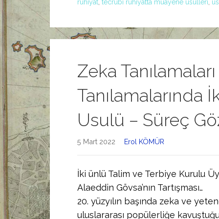
ruhiyat
,
tecrübi ruhiyatta muayene usulleri
,
üs
Zeka Tanılamaları
Tanılamalarında İk
Usulü – Süreç Gö
5 Mart 2022
Erol KÖMÜR
İki ünlü Talim ve Terbiye Kurulu 
Alaeddin Gövsa’nın Tartışması…
20. yüzyılın başında zeka ve yeten
uluslararası popülerliğe kavuştuğ