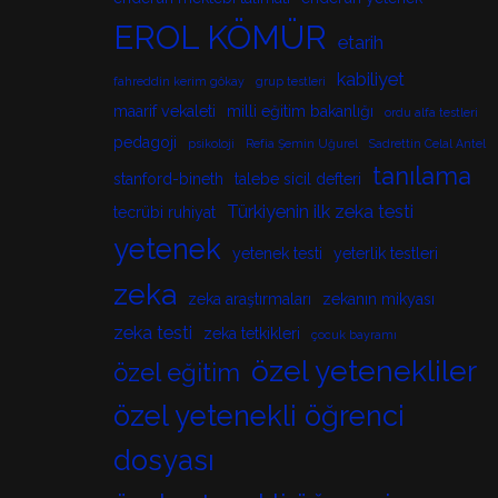
EROL KÖMÜR
etarih
kabiliyet
fahreddin kerim gökay
grup testleri
maarif vekaleti
milli eğitim bakanlığı
ordu alfa testleri
pedagoji
psikoloji
Refia Şemin Uğurel
Sadrettin Celal Antel
tanılama
stanford-bineth
talebe sicil defteri
Türkiyenin ilk zeka testi
tecrübi ruhiyat
yetenek
yetenek testi
yeterlik testleri
zeka
zeka araştırmaları
zekanın mikyası
zeka testi
zeka tetkikleri
çocuk bayramı
özel yetenekliler
özel eğitim
özel yetenekli öğrenci
dosyası