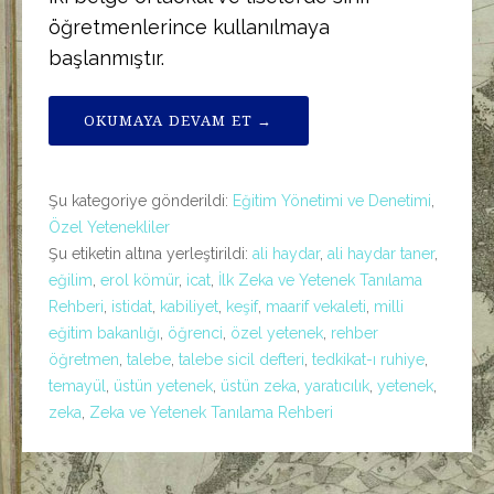
öğretmenlerince kullanılmaya
başlanmıştır.
OKUMAYA DEVAM ET →
Şu kategoriye gönderildi:
Eğitim Yönetimi ve Denetimi
,
Özel Yetenekliler
Şu etiketin altına yerleştirildi:
ali haydar
,
ali haydar taner
,
eğilim
,
erol kömür
,
icat
,
İlk Zeka ve Yetenek Tanılama
Rehberi
,
istidat
,
kabiliyet
,
keşif
,
maarif vekaleti
,
milli
eğitim bakanlığı
,
öğrenci
,
özel yetenek
,
rehber
öğretmen
,
talebe
,
talebe sicil defteri
,
tedkikat-ı ruhiye
,
temayül
,
üstün yetenek
,
üstün zeka
,
yaratıcılık
,
yetenek
,
zeka
,
Zeka ve Yetenek Tanılama Rehberi