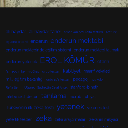
ali haydar
ali haydar taner
amerikan ordu alfa testleri
Atatürk
enderun mektebi
enderun
eguene pittard
enderun mektebinde eğitim sistemi
enderun mektebi talimatı
EROL KÖMÜR
etarih
enderun yetenek
kabiliyet
maarif vekaleti
fahreddin kerim gökay
grup testleri
milli eğitim bakanlığı
pedagoji
ordu alfa testleri
psikoloji
stanford-bineth
Refia Şemin Uğurel
Sadrettin Celal Antel
tanılama
talebe sicil defteri
tecrübi ruhiyat
yetenek
Türkiyenin ilk zeka testi
yetenek testi
zeka
yeterlik testleri
zeka araştırmaları
zekanın mikyası