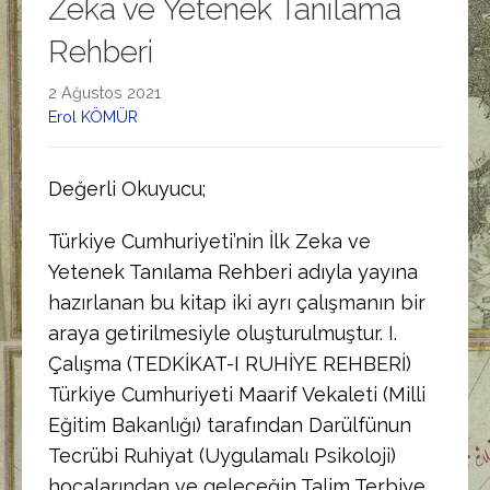
Zeka ve Yetenek Tanılama
Rehberi
2 Ağustos 2021
Erol KÖMÜR
Değerli Okuyucu;
Türkiye Cumhuriyeti’nin İlk Zeka ve
Yetenek Tanılama Rehberi adıyla yayına
hazırlanan bu kitap iki ayrı çalışmanın bir
araya getirilmesiyle oluşturulmuştur. I.
Çalışma (TEDKİKAT-I RUHİYE REHBERİ)
Türkiye Cumhuriyeti Maarif Vekaleti (Milli
Eğitim Bakanlığı) tarafından Darülfünun
Tecrübi Ruhiyat (Uygulamalı Psikoloji)
hocalarından ve geleceğin Talim Terbiye