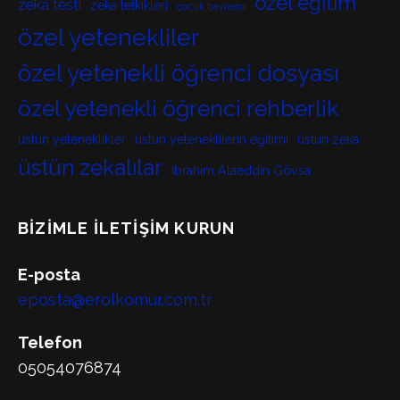
özel eğitim
zeka testi
zeka tetkikleri
çocuk bayramı
özel yetenekliler
özel yetenekli öğrenci dosyası
özel yetenekli öğrenci rehberlik
üstün yeteneklikler
üstün yeteneklilerin eğitimi
üstün zeka
üstün zekalılar
İbrahim Alaeddin Gövsa
BIZIMLE İLETIŞIM KURUN
E-posta
eposta@erolkomur.com.tr
Telefon
05054076874