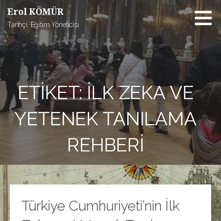
İçeriğe
Erol KÖMÜR
atla
Tarihçi, Eğitim Yöneticisi
ETIKET: İLK ZEKA VE
YETENEK TANILAMA
REHBERI
Türkiye Cumhuriyeti’nin İlk