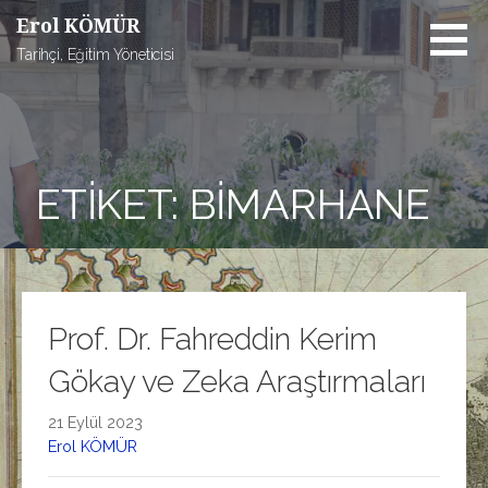
İçeriğe
Erol KÖMÜR
atla
Tarihçi, Eğitim Yöneticisi
ETIKET: BIMARHANE
Prof. Dr. Fahreddin Kerim
Gökay ve Zeka Araştırmaları
21 Eylül 2023
Erol KÖMÜR