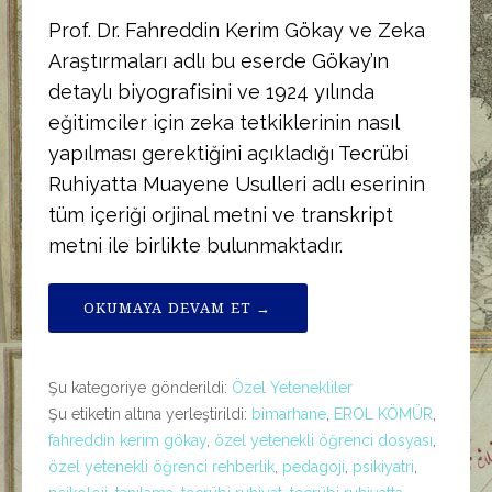
Prof. Dr. Fahreddin Kerim Gökay ve Zeka
Araştırmaları adlı bu eserde Gökay’ın
detaylı biyografisini ve 1924 yılında
eğitimciler için zeka tetkiklerinin nasıl
yapılması gerektiğini açıkladığı Tecrübi
Ruhiyatta Muayene Usulleri adlı eserinin
tüm içeriği orjinal metni ve transkript
metni ile birlikte bulunmaktadır.
OKUMAYA DEVAM ET →
Şu kategoriye gönderildi:
Özel Yetenekliler
Şu etiketin altına yerleştirildi:
bimarhane
,
EROL KÖMÜR
,
fahreddin kerim gökay
,
özel yetenekli öğrenci dosyası
,
özel yetenekli öğrenci rehberlik
,
pedagoji
,
psikiyatri
,