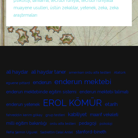
psikoloji
,
tanılama
,
tecrübi ruhiyat
,
tecrübi ruhiyatta
muayene usulleri
,
üstün zekalılar
,
yetenek
,
zeka
,
zeka
araştırmaları
ali haydar
ali haydar taner
amerikan ordu alfa testleri
Atatürk
enderun mektebi
enderun
eguene pittard
enderun mektebinde eğitim sistemi
enderun mektebi talimatı
EROL KÖMÜR
etarih
enderun yetenek
kabiliyet
maarif vekaleti
fahreddin kerim gökay
grup testleri
milli eğitim bakanlığı
pedagoji
ordu alfa testleri
psikoloji
stanford-bineth
Refia Şemin Uğurel
Sadrettin Celal Antel