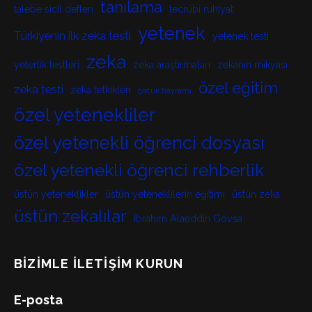
tanılama
talebe sicil defteri
tecrübi ruhiyat
yetenek
Türkiyenin ilk zeka testi
yetenek testi
zeka
yeterlik testleri
zeka araştırmaları
zekanın mikyası
özel eğitim
zeka testi
zeka tetkikleri
çocuk bayramı
özel yetenekliler
özel yetenekli öğrenci dosyası
özel yetenekli öğrenci rehberlik
üstün yeteneklikler
üstün yeteneklilerin eğitimi
üstün zeka
üstün zekalılar
İbrahim Alaeddin Gövsa
BIZIMLE İLETIŞIM KURUN
E-posta