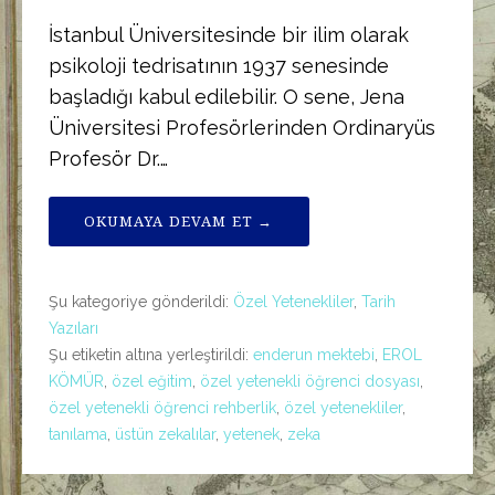
İstanbul Üniversitesinde bir ilim olarak
psikoloji tedrisatının 1937 senesinde
başladığı kabul edilebilir. O sene, Jena
Üniversitesi Profesörlerinden Ordinaryüs
Profesör Dr.…
OKUMAYA DEVAM ET →
Şu kategoriye gönderildi:
Özel Yetenekliler
,
Tarih
Yazıları
Şu etiketin altına yerleştirildi:
enderun mektebi
,
EROL
KÖMÜR
,
özel eğitim
,
özel yetenekli öğrenci dosyası
,
özel yetenekli öğrenci rehberlik
,
özel yetenekliler
,
tanılama
,
üstün zekalılar
,
yetenek
,
zeka