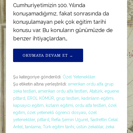
Cumhuriyetimizin 100. Yılında
konuşamadığımız, fakat sonrasında da
konuşulamayan pek çok eğitim tarihi
konusu var. Bu konuların günümüzde de
benzer ihtiyaçlardan…
OKUMAYA DEVAM ET →
Şu kategoriye gönderildi:
Özel Yetenekliler
Şu etiketin altına yerleştirildi:
amerikan ordu alfa grup
zeka testleri
,
amerikan ordu alfa testleri
,
Atatürk
,
eguene
pittard
,
EROL KÖMÜR
,
grup testleri
,
kadınların eğitimi
,
kapsayıcı eğitim
,
kızların eğitimi
,
ordu alfa testleri
,
özel
eğitim
,
özel yetenekli öğrenci dosyası
,
özel
yetenekliler
,
pittard
,
Refia Şemin Uğurel
,
Sadrettin Celal
Antel
,
tanılama
,
Türk eğitim tarihi
,
üstün zekalılar
,
zeka