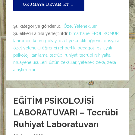
OKUMAYA DEVAM ET →
Şu kategoriye gönderildi:
Özel Yetenekliler
Şu etiketin altına yerleştirildi:
bimarhane
,
EROL KÖMÜR
,
fahreddin kerim gökay
,
özel yetenekli öğrenci dosyası
,
özel yetenekli öğrenci rehberlik
,
pedagoji
,
psikiyatri
,
psikoloji
,
tanılama
,
tecrübi ruhiyat
,
tecrübi ruhiyatta
muayene usulleri
,
üstün zekalılar
,
yetenek
,
zeka
,
zeka
araştırmaları
EĞİTİM PSİKOLOJİSİ
LABORATUVARI – Tecrübi
Ruhiyat Laboratuvarı