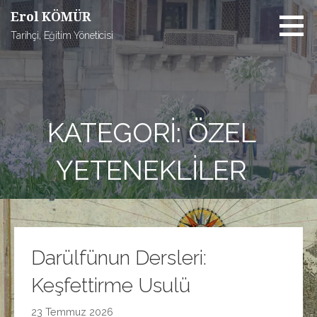
İçeriğe
Erol KÖMÜR
atla
Tarihçi, Eğitim Yöneticisi
KATEGORI: ÖZEL
YETENEKLILER
Darülfünun Dersleri:
Keşfettirme Usulü
23 Temmuz 2026