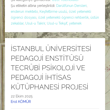
Şu etiketin altına yerleştirildi:
Darülfünun Dersleri
,
enderun mektebi
,
Keşfettirme usulü
,
özel yetenekli
öğrenci dosyası
,
özel yetenekli öğrenci rehberlik
,
üstün
zekalılar
,
Usul-u Takrir
,
Usul-u Tekşif
,
yetenek
İSTANBUL ÜNİVERSİTESİ
PEDAGOJİ ENSTİTÜSÜ
TECRÜBİ PSİKOLOJİ VE
PEDAGOJİ İHTİSAS
KÜTÜPHANESİ PROJESİ
22 Ekim 2025
Erol KÖMÜR