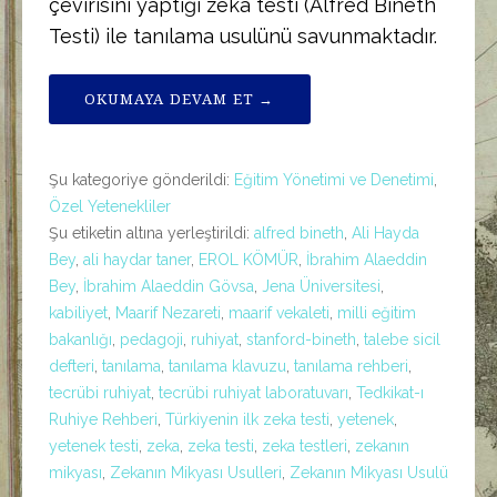
çevirisini yaptığı zeka testi (Alfred Bineth
Testi) ile tanılama usulünü savunmaktadır.
OKUMAYA DEVAM ET →
Şu kategoriye gönderildi:
Eğitim Yönetimi ve Denetimi
,
Özel Yetenekliler
Şu etiketin altına yerleştirildi:
alfred bineth
,
Ali Hayda
Bey
,
ali haydar taner
,
EROL KÖMÜR
,
İbrahim Alaeddin
Bey
,
İbrahim Alaeddin Gövsa
,
Jena Üniversitesi
,
kabiliyet
,
Maarif Nezareti
,
maarif vekaleti
,
milli eğitim
bakanlığı
,
pedagoji
,
ruhiyat
,
stanford-bineth
,
talebe sicil
defteri
,
tanılama
,
tanılama klavuzu
,
tanılama rehberi
,
tecrübi ruhiyat
,
tecrübi ruhiyat laboratuvarı
,
Tedkikat-ı
Ruhiye Rehberi
,
Türkiyenin ilk zeka testi
,
yetenek
,
yetenek testi
,
zeka
,
zeka testi
,
zeka testleri
,
zekanın
mikyası
,
Zekanın Mikyası Usulleri
,
Zekanın Mikyası Usulü