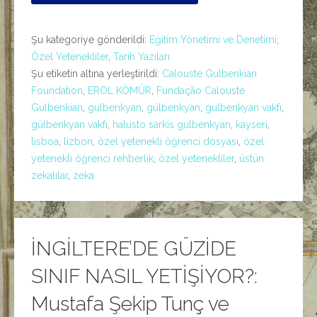
Şu kategoriye gönderildi:
Eğitim Yönetimi ve Denetimi
,
Özel Yetenekliler
,
Tarih Yazıları
Şu etiketin altına yerleştirildi:
Calouste Gulbenkian
Foundation
,
EROL KÖMÜR
,
Fundação Calouste
Gulbenkian
,
gulbenkyan
,
gülbenkyan
,
gulbenkyan vakfı
,
gülbenkyan vakfı
,
halusto sarkis gulbenkyan
,
kayseri
,
lisboa
,
lizbon
,
özel yetenekli öğrenci dosyası
,
özel
yetenekli öğrenci rehberlik
,
özel yetenekliler
,
üstün
zekalılar
,
zeka
İNGİLTERE’DE GÜZİDE
SINIF NASIL YETİŞİYOR?:
Mustafa Şekip Tunç ve