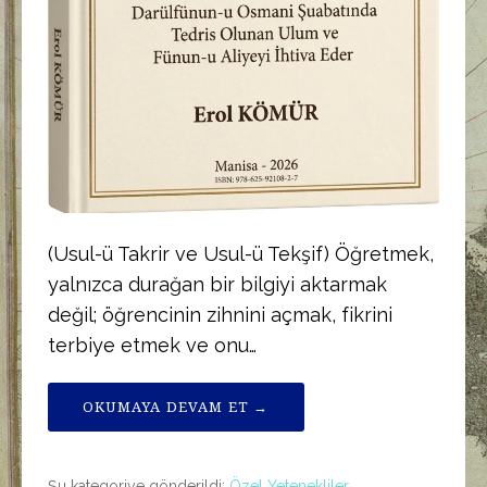
(Usul-ü Takrir ve Usul-ü Tekşif) Öğretmek,
yalnızca durağan bir bilgiyi aktarmak
değil; öğrencinin zihnini açmak, fikrini
terbiye etmek ve onu…
OKUMAYA DEVAM ET →
Şu kategoriye gönderildi:
Özel Yetenekliler