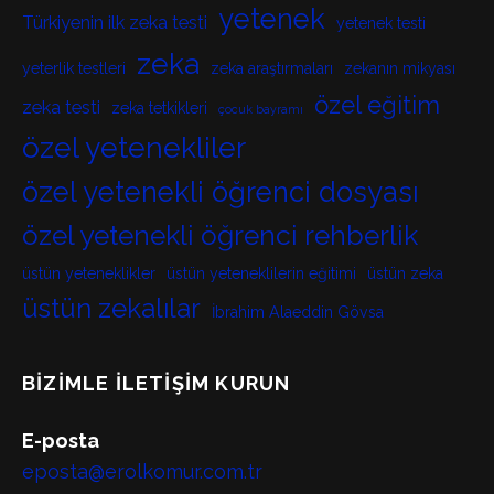
yetenek
Türkiyenin ilk zeka testi
yetenek testi
zeka
yeterlik testleri
zeka araştırmaları
zekanın mikyası
özel eğitim
zeka testi
zeka tetkikleri
çocuk bayramı
özel yetenekliler
özel yetenekli öğrenci dosyası
özel yetenekli öğrenci rehberlik
üstün yeteneklikler
üstün yeteneklilerin eğitimi
üstün zeka
üstün zekalılar
İbrahim Alaeddin Gövsa
BIZIMLE İLETIŞIM KURUN
E-posta
eposta@erolkomur.com.tr