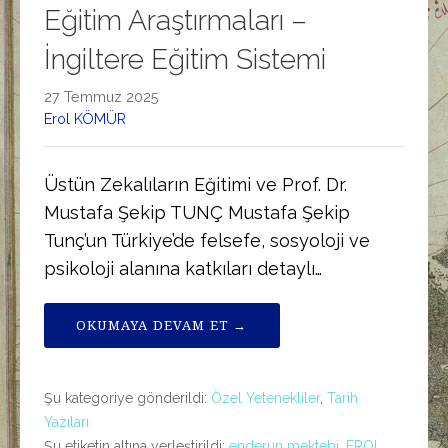
Eğitim Araştırmaları –
İngiltere Eğitim Sistemi
27 Temmuz 2025
Erol KÖMÜR
Üstün Zekalıların Eğitimi ve Prof. Dr.
Mustafa Şekip TUNÇ Mustafa Şekip
Tunç’un Türkiye’de felsefe, sosyoloji ve
psikoloji alanına katkıları detaylı…
OKUMAYA DEVAM ET →
Şu kategoriye gönderildi:
Özel Yetenekliler
,
Tarih
Yazıları
Şu etiketin altına yerleştirildi:
enderun mektebi
,
EROL