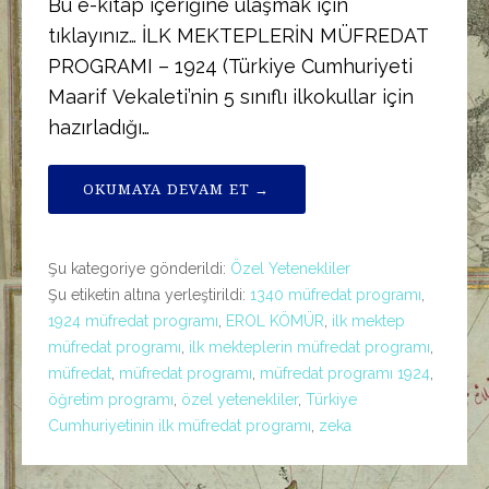
Bu e-kitap içeriğine ulaşmak için
tıklayınız… İLK MEKTEPLERİN MÜFREDAT
PROGRAMI – 1924 (Türkiye Cumhuriyeti
Maarif Vekaleti’nin 5 sınıflı ilkokullar için
hazırladığı…
OKUMAYA DEVAM ET →
Şu kategoriye gönderildi:
Özel Yetenekliler
Şu etiketin altına yerleştirildi:
1340 müfredat programı
,
1924 müfredat programı
,
EROL KÖMÜR
,
ilk mektep
müfredat programı
,
ilk mekteplerin müfredat programı
,
müfredat
,
müfredat programı
,
müfredat programı 1924
,
öğretim programı
,
özel yetenekliler
,
Türkiye
Cumhuriyetinin ilk müfredat programı
,
zeka