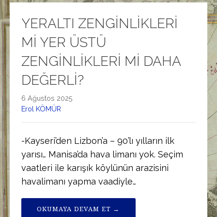
YERALTI ZENGİNLİKLERİ
Mİ YER ÜSTÜ
ZENGİNLİKLERİ Mİ DAHA
DEĞERLİ?
6 Ağustos 2025
Erol KÖMÜR
-Kayseri’den Lizbon’a – 90’lı yılların ilk
yarısı… Manisa’da hava limanı yok. Seçim
vaatleri ile karışık köylünün arazisini
havalimanı yapma vaadiyle…
OKUMAYA DEVAM ET →