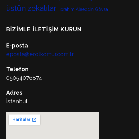
üstün zekalılar
İbrahim Alaeddin Gövsa
BIZIMLE İLETIŞIM KURUN
E-posta
eposta@erolkomur.com.tr
Telefon
05054076874
Adres
İstanbul