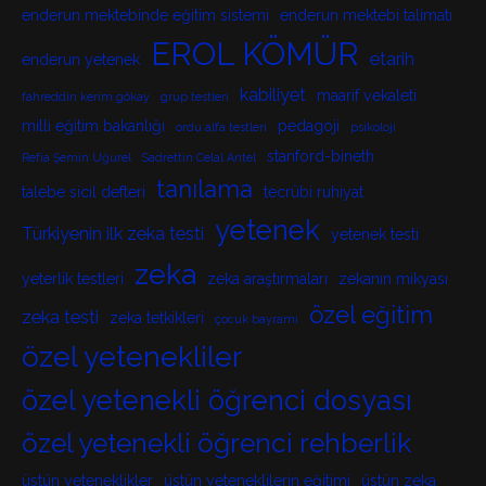
enderun mektebinde eğitim sistemi
enderun mektebi talimatı
EROL KÖMÜR
etarih
enderun yetenek
kabiliyet
maarif vekaleti
fahreddin kerim gökay
grup testleri
milli eğitim bakanlığı
pedagoji
ordu alfa testleri
psikoloji
stanford-bineth
Refia Şemin Uğurel
Sadrettin Celal Antel
tanılama
talebe sicil defteri
tecrübi ruhiyat
yetenek
Türkiyenin ilk zeka testi
yetenek testi
zeka
yeterlik testleri
zeka araştırmaları
zekanın mikyası
özel eğitim
zeka testi
zeka tetkikleri
çocuk bayramı
özel yetenekliler
özel yetenekli öğrenci dosyası
özel yetenekli öğrenci rehberlik
üstün yeteneklikler
üstün yeteneklilerin eğitimi
üstün zeka