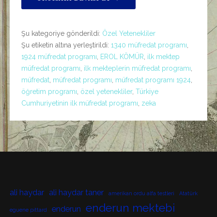
Şu kategoriye gönderildi:
Özel Yetenekliler
Şu etiketin altına yerleştirildi:
1340 müfredat programı
,
1924 müfredat programı
,
EROL KÖMÜR
,
ilk mektep
müfredat programı
,
ilk mekteplerin müfredat programı
,
müfredat
,
müfredat programı
,
müfredat programı 1924
,
öğretim programı
,
özel yetenekliler
,
Türkiye
Cumhuriyetinin ilk müfredat programı
,
zeka
ali haydar
ali haydar taner
amerikan ordu alfa testleri
Atatürk
enderun mektebi
enderun
eguene pittard