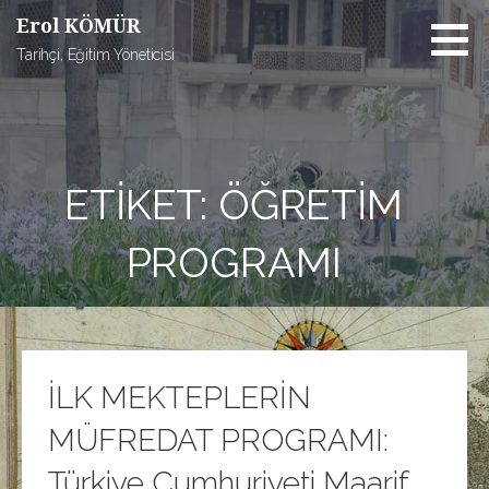
İçeriğe
Erol KÖMÜR
atla
Tarihçi, Eğitim Yöneticisi
ETIKET: ÖĞRETIM
PROGRAMI
İLK MEKTEPLERİN
MÜFREDAT PROGRAMI:
Türkiye Cumhuriyeti Maarif