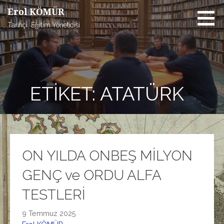
İçeriğe
Erol KÖMÜR
atla
Tarihçi, Eğitim Yöneticisi
ETIKET: ATATÜRK
ON YILDA ONBEŞ MİLYON
GENÇ ve ORDU ALFA
TESTLERİ
9 Temmuz 2025