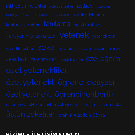
milli eğitim bakanlığı
pedagoji
ordu alfa testleri
psikoloji
stanford-bineth
Refia Şemin Uğurel
Sadrettin Celal Antel
tanılama
talebe sicil defteri
tecrübi ruhiyat
yetenek
Türkiyenin ilk zeka testi
yetenek testi
zeka
yeterlik testleri
zeka araştırmaları
zekanın mikyası
özel eğitim
zeka testi
zeka tetkikleri
çocuk bayramı
özel yetenekliler
özel yetenekli öğrenci dosyası
özel yetenekli öğrenci rehberlik
üstün yeteneklikler
üstün yeteneklilerin eğitimi
üstün zeka
üstün zekalılar
İbrahim Alaeddin Gövsa
BIZIMLE İLETIŞIM KURUN