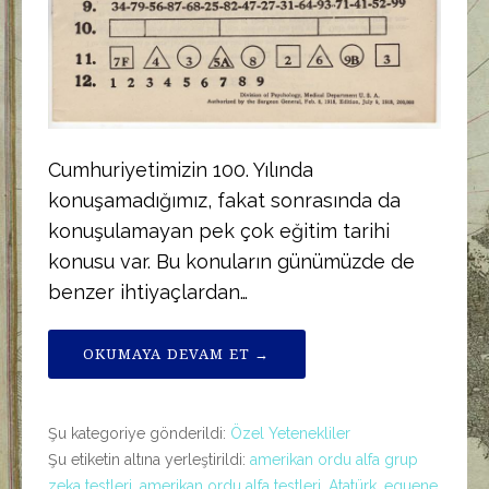
Cumhuriyetimizin 100. Yılında
konuşamadığımız, fakat sonrasında da
konuşulamayan pek çok eğitim tarihi
konusu var. Bu konuların günümüzde de
benzer ihtiyaçlardan…
OKUMAYA DEVAM ET →
Şu kategoriye gönderildi:
Özel Yetenekliler
Şu etiketin altına yerleştirildi:
amerikan ordu alfa grup
zeka testleri
,
amerikan ordu alfa testleri
,
Atatürk
,
eguene