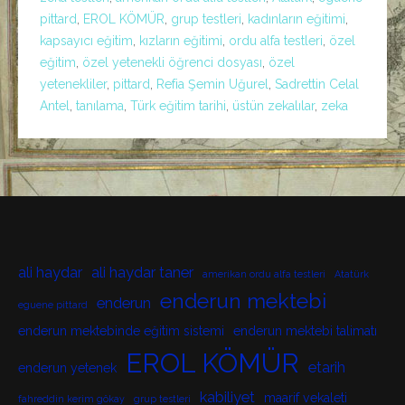
pittard
,
EROL KÖMÜR
,
grup testleri
,
kadınların eğitimi
,
kapsayıcı eğitim
,
kızların eğitimi
,
ordu alfa testleri
,
özel
eğitim
,
özel yetenekli öğrenci dosyası
,
özel
yetenekliler
,
pittard
,
Refia Şemin Uğurel
,
Sadrettin Celal
Antel
,
tanılama
,
Türk eğitim tarihi
,
üstün zekalılar
,
zeka
ali haydar
ali haydar taner
amerikan ordu alfa testleri
Atatürk
enderun mektebi
enderun
eguene pittard
enderun mektebinde eğitim sistemi
enderun mektebi talimatı
EROL KÖMÜR
etarih
enderun yetenek
kabiliyet
maarif vekaleti
fahreddin kerim gökay
grup testleri