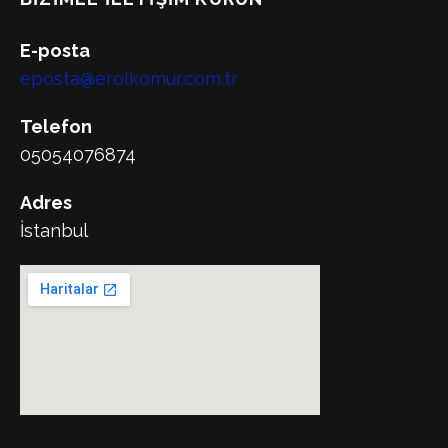
E-posta
eposta@erolkomur.com.tr
Telefon
05054076874
Adres
İstanbul