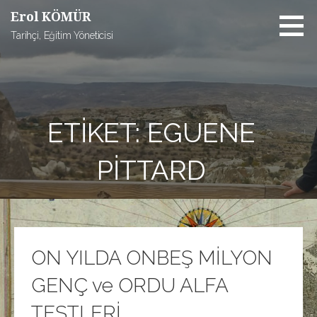
İçeriğe
Erol KÖMÜR
atla
Tarihçi, Eğitim Yöneticisi
ETIKET: EGUENE
PITTARD
ON YILDA ONBEŞ MİLYON
GENÇ ve ORDU ALFA
TESTLERİ