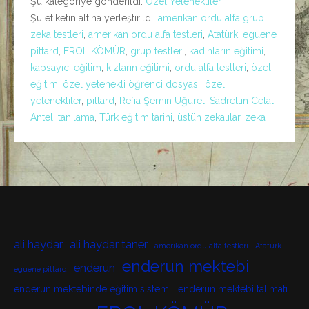
Şu kategoriye gönderildi:
Özel Yetenekliler
Şu etiketin altına yerleştirildi:
amerikan ordu alfa grup
zeka testleri
,
amerikan ordu alfa testleri
,
Atatürk
,
eguene
pittard
,
EROL KÖMÜR
,
grup testleri
,
kadınların eğitimi
,
kapsayıcı eğitim
,
kızların eğitimi
,
ordu alfa testleri
,
özel
eğitim
,
özel yetenekli öğrenci dosyası
,
özel
yetenekliler
,
pittard
,
Refia Şemin Uğurel
,
Sadrettin Celal
Antel
,
tanılama
,
Türk eğitim tarihi
,
üstün zekalılar
,
zeka
ali haydar
ali haydar taner
amerikan ordu alfa testleri
Atatürk
enderun mektebi
enderun
eguene pittard
enderun mektebinde eğitim sistemi
enderun mektebi talimatı