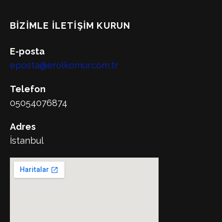
BIZIMLE İLETIŞIM KURUN
E-posta
eposta@erolkomur.com.tr
Telefon
05054076874
Adres
İstanbul