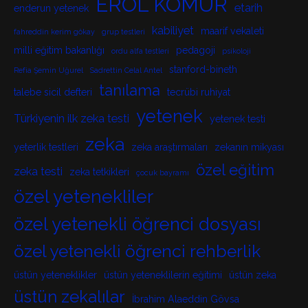
EROL KÖMÜR
etarih
enderun yetenek
kabiliyet
maarif vekaleti
fahreddin kerim gökay
grup testleri
milli eğitim bakanlığı
pedagoji
ordu alfa testleri
psikoloji
stanford-bineth
Refia Şemin Uğurel
Sadrettin Celal Antel
tanılama
talebe sicil defteri
tecrübi ruhiyat
yetenek
Türkiyenin ilk zeka testi
yetenek testi
zeka
yeterlik testleri
zeka araştırmaları
zekanın mikyası
özel eğitim
zeka testi
zeka tetkikleri
çocuk bayramı
özel yetenekliler
özel yetenekli öğrenci dosyası
özel yetenekli öğrenci rehberlik
üstün yeteneklikler
üstün yeteneklilerin eğitimi
üstün zeka
üstün zekalılar
İbrahim Alaeddin Gövsa