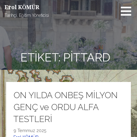
İçeriğe
Erol KÖMÜR
atla
Tarihçi, Eğitim Yöneticisi
ETIKET: PITTARD
ON YILDA ONBEŞ MİLYON
GENÇ ve ORDU ALFA
TESTLERİ
9 Temmuz 2025