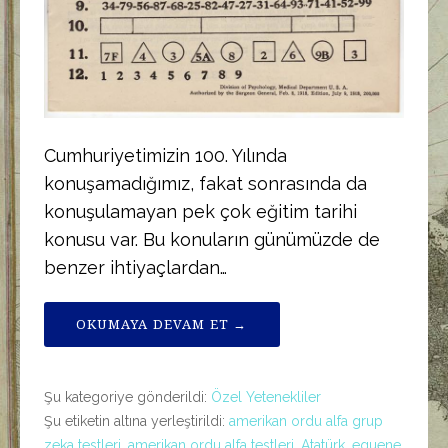
Cumhuriyetimizin 100. Yılında
konuşamadığımız, fakat sonrasında da
konuşulamayan pek çok eğitim tarihi
konusu var. Bu konuların günümüzde de
benzer ihtiyaçlardan…
OKUMAYA DEVAM ET →
Şu kategoriye gönderildi:
Özel Yetenekliler
Şu etiketin altına yerleştirildi:
amerikan ordu alfa grup
zeka testleri
,
amerikan ordu alfa testleri
,
Atatürk
,
eguene