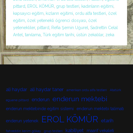
pittard
,
EROL KÖMÜR
,
grup testleri
,
kadınların eğitimi
,
kapsayıcı eğitim
,
kızların eğitimi
,
ordu alfa testleri
,
özel
eğitim
,
özel yetenekli öğrenci dosyası
,
özel
yetenekliler
,
pittard
,
Refia Şemin Uğurel
,
Sadrettin Celal
Antel
,
tanılama
,
Türk eğitim tarihi
,
üstün zekalılar
,
zeka
ali haydar
ali haydar taner
amerikan ordu alfa testleri
Atatürk
enderun mektebi
enderun
eguene pittard
enderun mektebinde eğitim sistemi
enderun mektebi talimatı
EROL KÖMÜR
etarih
enderun yetenek
kabiliyet
maarif vekaleti
fahreddin kerim gökay
grup testleri