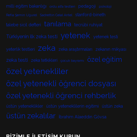
milli eğitim bakanlığı
pedagoji
ordu alfa testleri
psikoloji
stanford-bineth
Refia Şemin Uğurel
Sadrettin Celal Antel
tanılama
talebe sicil defteri
tecrübi ruhiyat
yetenek
Türkiyenin ilk zeka testi
yetenek testi
zeka
yeterlik testleri
zeka araştırmaları
zekanın mikyası
özel eğitim
zeka testi
zeka tetkikleri
çocuk bayramı
özel yetenekliler
özel yetenekli öğrenci dosyası
özel yetenekli öğrenci rehberlik
üstün yeteneklikler
üstün yeteneklilerin eğitimi
üstün zeka
üstün zekalılar
İbrahim Alaeddin Gövsa
BIZIMLE İLETIŞIM KURUN