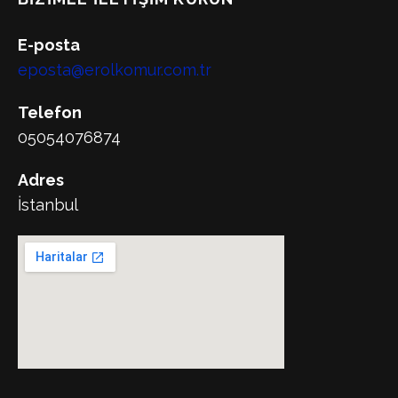
E-posta
eposta@erolkomur.com.tr
Telefon
05054076874
Adres
İstanbul