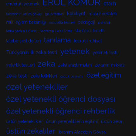
EROL KÖMÜR
etarih
enderun yetenek
kabiliyet
maarif vekaleti
fahreddin kerim gökay
grup testleri
milli eğitim bakanlığı
pedagoji
ordu alfa testleri
psikoloji
stanford-bineth
Refia Şemin Uğurel
Sadrettin Celal Antel
tanılama
talebe sicil defteri
tecrübi ruhiyat
yetenek
Türkiyenin ilk zeka testi
yetenek testi
zeka
yeterlik testleri
zeka araştırmaları
zekanın mikyası
özel eğitim
zeka testi
zeka tetkikleri
çocuk bayramı
özel yetenekliler
özel yetenekli öğrenci dosyası
özel yetenekli öğrenci rehberlik
üstün yeteneklikler
üstün yeteneklilerin eğitimi
üstün zeka
üstün zekalılar
İbrahim Alaeddin Gövsa