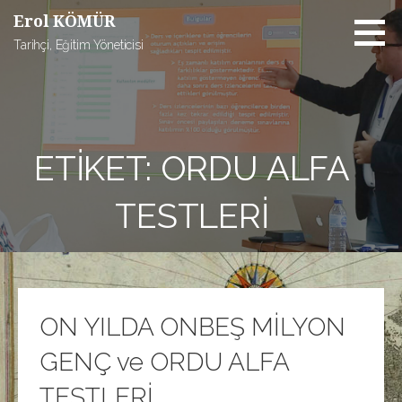
İçeriğe
Erol KÖMÜR
atla
Tarihçi, Eğitim Yöneticisi
ETIKET: ORDU ALFA
TESTLERI
ON YILDA ONBEŞ MİLYON
GENÇ ve ORDU ALFA
TESTLERİ