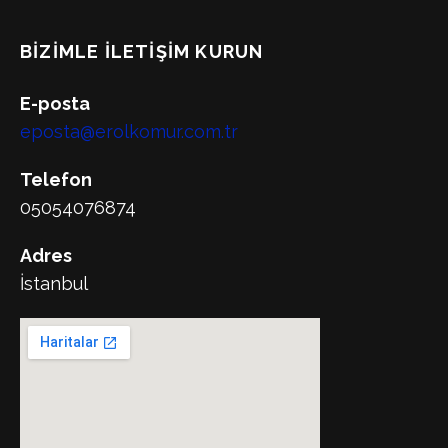
BIZIMLE İLETIŞIM KURUN
E-posta
eposta@erolkomur.com.tr
Telefon
05054076874
Adres
İstanbul