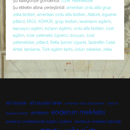
Şu kategoriye gönderildi:
Özel Yetenekliler
Şu etiketin altına yerleştirildi:
amerikan ordu alfa grup
zeka testleri
,
amerikan ordu alfa testleri
,
Atatürk
,
eguene
pittard
,
EROL KÖMÜR
,
grup testleri
,
kadınların eğitimi
,
kapsayıcı eğitim
,
kızların eğitimi
,
ordu alfa testleri
,
özel
eğitim
,
özel yetenekli öğrenci dosyası
,
özel
yetenekliler
,
pittard
,
Refia Şemin Uğurel
,
Sadrettin Celal
Antel
,
tanılama
,
Türk eğitim tarihi
,
üstün zekalılar
,
zeka
ali haydar
ali haydar taner
amerikan ordu alfa testleri
Atatürk
enderun mektebi
enderun
eguene pittard
enderun mektebinde eğitim sistemi
enderun mektebi talimatı