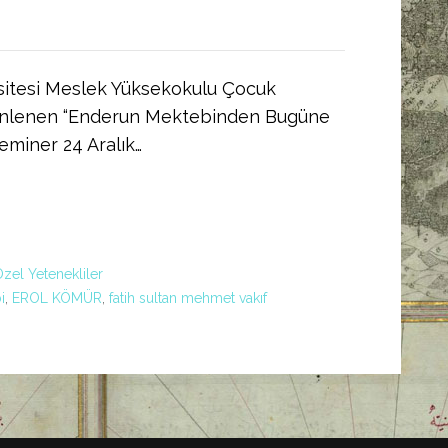
sitesi Meslek Yüksekokulu Çocuk
zenlenen “Enderun Mektebinden Bugüne
seminer 24 Aralık…
zel Yetenekliler
i
,
EROL KÖMÜR
,
fatih sultan mehmet vakıf