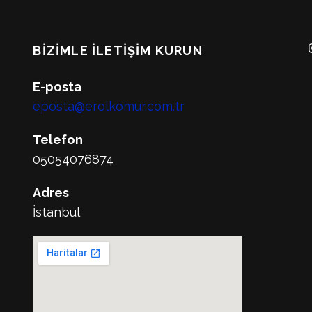
BIZIMLE İLETIŞIM KURUN
E-posta
eposta@erolkomur.com.tr
Telefon
05054076874
Adres
İstanbul