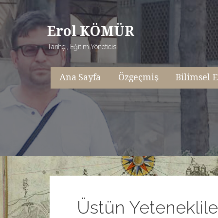
İçeriğe
atla
Erol KÖMÜR
Tarihçi, Eğitim Yöneticisi
Ana Sayfa
Özgeçmiş
Bilimsel E
Üstün Yeteneklile