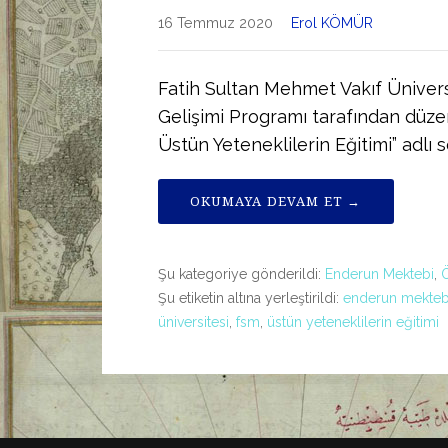
16 Temmuz 2020
Erol KÖMÜR
Fatih Sultan Mehmet Vakıf Üniver
Gelişimi Programı tarafından dü
Üstün Yeteneklilerin Eğitimi” adlı 
OKUMAYA DEVAM ET →
Şu kategoriye gönderildi:
Enderun Mektebi
,
Ö
Şu etiketin altına yerleştirildi:
enderun mekteb
üniversitesi
,
fsm
,
üstün yeteneklilerin eğitimi