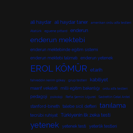
ali haydar
ali haydar taner
amerikan ordu alfa testleri
enderun
Atatürk
eguene pittard
enderun mektebi
enderun mektebinde eğitim sistemi
enderun mektebi talimatı
enderun yetenek
EROL KÖMÜR
etarih
kabiliyet
fahreddin kerim gökay
grup testleri
maarif vekaleti
milli eğitim bakanlığı
ordu alfa testleri
pedagoji
psikoloji
Refia Şemin Uğurel
Sadrettin Celal Antel
tanılama
stanford-bineth
talebe sicil defteri
Türkiyenin ilk zeka testi
tecrübi ruhiyat
yetenek
yetenek testi
yeterlik testleri