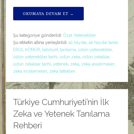
OKUMAYA DEVAM ET →
Şu kategoriye gönderildi:
Özel Yetenekliler
Şu etiketin altına yerleştirildi:
ali haydar
,
ali haydar taner
,
EROL KÖMÜR
,
kabiliyet
,
tanılama
,
üstün yetenekliler
,
üstün yetenekliler tarihi
,
üstün zeka
,
üstün zekalılar
,
üstün zekalılar tarihi
,
yetenek
,
zeka
,
zeka araştırmaları
,
zeka incelemeleri
,
zeka tetkikleri
Türkiye Cumhuriyeti’nin İlk
Zeka ve Yetenek Tanılama
Rehberi