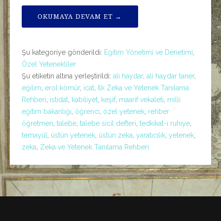
OKUMAYA DEVAM ET →
Şu kategoriye gönderildi:
Eğitim Yönetimi ve Denetimi
,
Özel Yetenekliler
Şu etiketin altına yerleştirildi:
ali haydar
,
ali haydar taner
,
eğilim
,
erol kömür
,
icat
,
İlk Zeka ve Yetenek Tanılama
Rehberi
,
istidat
,
kabiliyet
,
keşif
,
maarif vekaleti
,
milli
eğitim bakanlığı
,
öğrenci
,
özel yetenek
,
rehber
öğretmen
,
talebe
,
talebe sicil defteri
,
tedkikat-ı ruhiye
,
temayül
,
üstün yetenek
,
üstün zeka
,
yaratıcılık
,
yetenek
,
zeka
,
Zeka ve Yetenek Tanılama Rehberi