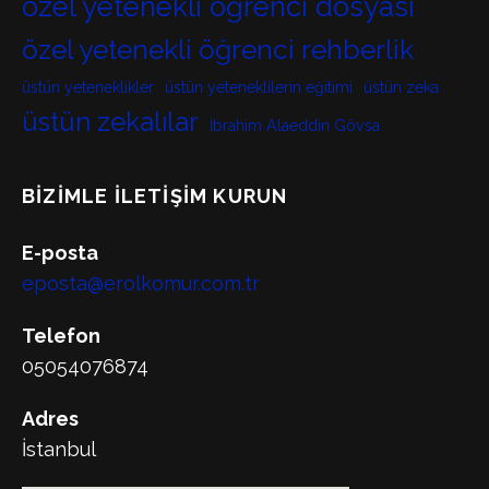
özel yetenekli öğrenci dosyası
özel yetenekli öğrenci rehberlik
üstün yeteneklikler
üstün yeteneklilerin eğitimi
üstün zeka
üstün zekalılar
İbrahim Alaeddin Gövsa
BIZIMLE İLETIŞIM KURUN
E-posta
eposta@erolkomur.com.tr
Telefon
05054076874
Adres
İstanbul