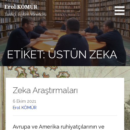
İçeriğe
Erol KÖMÜR
atla
Tarihçi, Eğitim Yöneticisi
ETIKET: ÜSTÜN ZEKA
Zeka Araştırmaları
6 Ekim 2021
Erol KÖMÜR
Avrupa ve Amerika ruhiyatçılarının ve