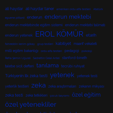
ali haydar
ali haydar taner
amerikan ordu alfa testleri
Atatürk
enderun mektebi
enderun
eguene pittard
enderun mektebinde eğitim sistemi
enderun mektebi talimatı
EROL KÖMÜR
etarih
enderun yetenek
kabiliyet
maarif vekaleti
fahreddin kerim gökay
grup testleri
milli eğitim bakanlığı
pedagoji
ordu alfa testleri
psikoloji
stanford-bineth
Refia Şemin Uğurel
Sadrettin Celal Antel
tanılama
talebe sicil defteri
tecrübi ruhiyat
yetenek
Türkiyenin ilk zeka testi
yetenek testi
zeka
yeterlik testleri
zeka araştırmaları
zekanın mikyası
özel eğitim
zeka testi
zeka tetkikleri
çocuk bayramı
özel yetenekliler