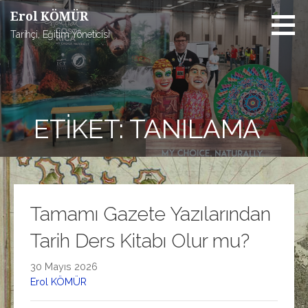
İçeriğe
Erol KÖMÜR
atla
Tarihçi, Eğitim Yöneticisi
ETIKET: TANILAMA
Tamamı Gazete Yazılarından
Tarih Ders Kitabı Olur mu?
30 Mayıs 2026
Erol KÖMÜR