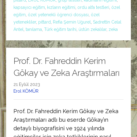
kapsayıcı eğitim
,
kızların eğitimi
,
ordu alfa testleri
,
özel
eğitim
,
özel yetenekli öğrenci dosyası
,
özel
yetenekliler
,
pittard
,
Refia Şemin Uğurel
,
Sadrettin Celal
Antel
,
tanılama
,
Türk eğitim tarihi
,
üstün zekalılar
,
zeka
Prof. Dr. Fahreddin Kerim
Gökay ve Zeka Araştırmaları
21 Eylül 2023
Erol KÖMÜR
Prof. Dr. Fahreddin Kerim Gökay ve Zeka
Araştırmaları adlı bu eserde Gökay’ın
detaylı biyografisini ve 1924 yılında
eğitimciler için zeka tetkiklerinin nasıl