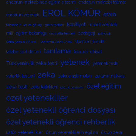
enderun mektebinde eğitim sistemi
enderun mektebi talimatı
EROL KÖMÜR
etarih
enderun yetenek
kabiliyet
maarif vekaleti
fahreddin kerim gökay
grup testleri
milli eğitim bakanlığı
pedagoji
ordu alfa testleri
psikoloji
stanford-bineth
Refia Şemin Uğurel
Sadrettin Celal Antel
tanılama
talebe sicil defteri
tecrübi ruhiyat
yetenek
Türkiyenin ilk zeka testi
yetenek testi
zeka
yeterlik testleri
zeka araştırmaları
zekanın mikyası
özel eğitim
zeka testi
zeka tetkikleri
çocuk bayramı
özel yetenekliler
özel yetenekli öğrenci dosyası
özel yetenekli öğrenci rehberlik
üstün yeteneklikler
üstün yeteneklilerin eğitimi
üstün zeka