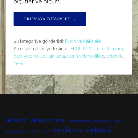
ölçütler ve ölçüm…
OKUMAYA DEVAM ET →
Şu kategoriye gönderildi:
Bildiri ve Makaleler
Şu etiketin altına yerleştirildi:
EROL KÖMÜR
,
özel eğitim
,
özel yetenekliler
,
tanılama
,
üstün yeteneklikler
,
yetenek
,
zeka
ali haydar
ali haydar taner
amerikan ordu alfa testleri
Atatürk
enderun mektebi
enderun
eguene pittard