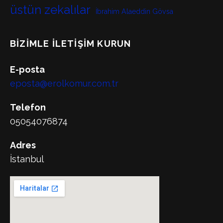
üstün zekalılar
İbrahim Alaeddin Gövsa
BIZIMLE İLETIŞIM KURUN
E-posta
eposta@erolkomur.com.tr
Telefon
05054076874
Adres
İstanbul