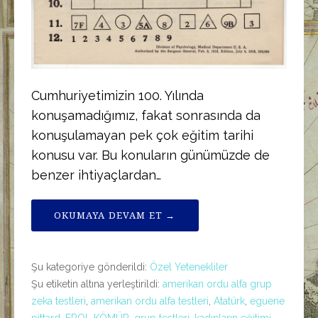
Cumhuriyetimizin 100. Yılında
konuşamadığımız, fakat sonrasında da
konuşulamayan pek çok eğitim tarihi
konusu var. Bu konuların günümüzde de
benzer ihtiyaçlardan…
OKUMAYA DEVAM ET →
Şu kategoriye gönderildi:
Özel Yetenekliler
Şu etiketin altına yerleştirildi:
amerikan ordu alfa grup
zeka testleri
,
amerikan ordu alfa testleri
,
Atatürk
,
eguene
pittard
,
EROL KÖMÜR
,
grup testleri
,
kadınların eğitimi
,