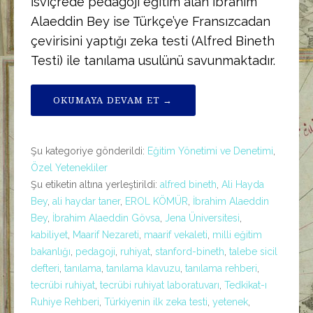
İsviçrede pedagoji eğitim alan İbrahim
Alaeddin Bey ise Türkçe’ye Fransızcadan
çevirisini yaptığı zeka testi (Alfred Bineth
Testi) ile tanılama usulünü savunmaktadır.
OKUMAYA DEVAM ET →
Şu kategoriye gönderildi:
Eğitim Yönetimi ve Denetimi
,
Özel Yetenekliler
Şu etiketin altına yerleştirildi:
alfred bineth
,
Ali Hayda
Bey
,
ali haydar taner
,
EROL KÖMÜR
,
İbrahim Alaeddin
Bey
,
İbrahim Alaeddin Gövsa
,
Jena Üniversitesi
,
kabiliyet
,
Maarif Nezareti
,
maarif vekaleti
,
milli eğitim
bakanlığı
,
pedagoji
,
ruhiyat
,
stanford-bineth
,
talebe sicil
defteri
,
tanılama
,
tanılama klavuzu
,
tanılama rehberi
,
tecrübi ruhiyat
,
tecrübi ruhiyat laboratuvarı
,
Tedkikat-ı
Ruhiye Rehberi
,
Türkiyenin ilk zeka testi
,
yetenek
,