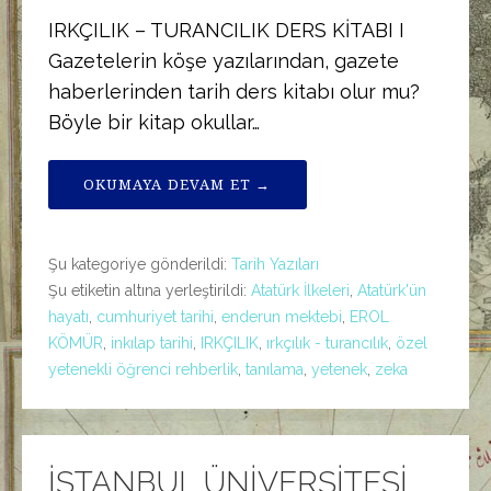
IRKÇILIK – TURANCILIK DERS KİTABI I
Gazetelerin köşe yazılarından, gazete
haberlerinden tarih ders kitabı olur mu?
Böyle bir kitap okullar…
OKUMAYA DEVAM ET →
Şu kategoriye gönderildi:
Tarih Yazıları
Şu etiketin altına yerleştirildi:
Atatürk İlkeleri
,
Atatürk'ün
hayatı
,
cumhuriyet tarihi
,
enderun mektebi
,
EROL
KÖMÜR
,
inkılap tarihi
,
IRKÇILIK
,
ırkçılık - turancılık
,
özel
yetenekli öğrenci rehberlik
,
tanılama
,
yetenek
,
zeka
İSTANBUL ÜNİVERSİTESİ