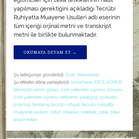
yapılması gerektiğini açıkladığı Tecrübi
Ruhiyatta Muayene Usulleri adlı eserinin
tüm içeriği orjinal metni ve transkript
metni ile birlikte bulunmaktadır.
OKUMAYA DEVAM ET →
Şu kategoriye gönderildi:
Özel Yetenekliler
Şu etiketin altına yerleştirildi:
bimarhane
,
EROL KÖMÜR
,
fahreddin kerim gökay
,
özel yetenekli öğrenci dosyası
,
özel yetenekli öğrenci rehberlik
,
pedagoji
,
psikiyatri
,
psikoloji
,
tanılama
,
tecrübi ruhiyat
,
tecrübi ruhiyatta
muayene usulleri
,
üstün zekalılar
,
yetenek
,
zeka
,
zeka
araştırmaları