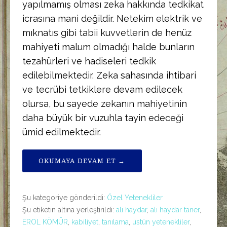
yapılmamış olması zeka hakkında tedkikat
icrasına mani değildir. Netekim elektrik ve
mıknatıs gibi tabii kuvvetlerin de henüz
mahiyeti malum olmadığı halde bunların
tezahürleri ve hadiseleri tedkik
edilebilmektedir. Zeka sahasında ihtibari
ve tecrübi tetkiklere devam edilecek
olursa, bu sayede zekanın mahiyetinin
daha büyük bir vuzuhla tayin edeceği
ümid edilmektedir.
OKUMAYA DEVAM ET →
Şu kategoriye gönderildi:
Özel Yetenekliler
Şu etiketin altına yerleştirildi:
ali haydar
,
ali haydar taner
,
EROL KÖMÜR
,
kabiliyet
,
tanılama
,
üstün yetenekliler
,