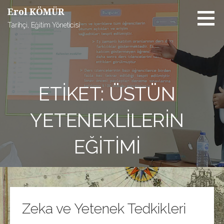
İçeriğe
Erol KÖMÜR
atla
Tarihçi, Eğitim Yöneticisi
ETIKET: ÜSTÜN
YETENEKLILERIN
EĞITIMI
Zeka ve Yetenek Tedkikleri