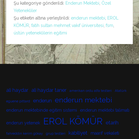
Şu kategoriye gönderildi:
Enderun Mektebi
,
Özel
Yetenekliler
Şu etiketin altına yerleştirildi:
enderun mektebi
,
EROL
KÖMÜR
,
fatih sultan mehmet vakıf üniversitesi
,
fsm
,
üstün yeteneklilerin eğitimi
ali haydar
ali haydar taner
amerikan ordu alfa testleri
Atatürk
enderun mektebi
enderun
eguene pittard
enderun mektebinde eğitim sistemi
enderun mektebi talimatı
EROL KÖMÜR
etarih
enderun yetenek
kabiliyet
maarif vekaleti
fahreddin kerim gökay
grup testleri