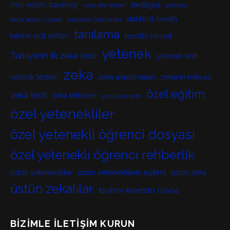
milli eğitim bakanlığı
pedagoji
ordu alfa testleri
psikoloji
stanford-bineth
Refia Şemin Uğurel
Sadrettin Celal Antel
tanılama
talebe sicil defteri
tecrübi ruhiyat
yetenek
Türkiyenin ilk zeka testi
yetenek testi
zeka
yeterlik testleri
zeka araştırmaları
zekanın mikyası
özel eğitim
zeka testi
zeka tetkikleri
çocuk bayramı
özel yetenekliler
özel yetenekli öğrenci dosyası
özel yetenekli öğrenci rehberlik
üstün yeteneklikler
üstün yeteneklilerin eğitimi
üstün zeka
üstün zekalılar
İbrahim Alaeddin Gövsa
BIZIMLE İLETIŞIM KURUN