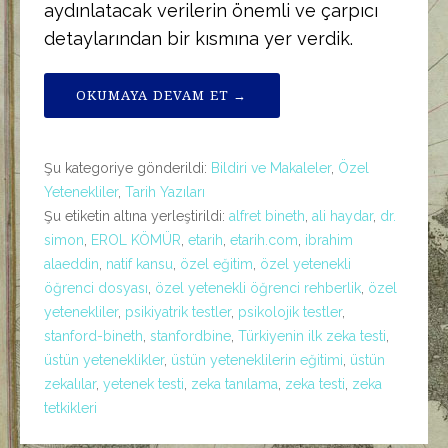
aydınlatacak verilerin önemli ve çarpıcı
detaylarından bir kısmına yer verdik.
OKUMAYA DEVAM ET →
Şu kategoriye gönderildi:
Bildiri ve Makaleler
,
Özel
Yetenekliler
,
Tarih Yazıları
Şu etiketin altına yerleştirildi:
alfret bineth
,
ali haydar
,
dr.
simon
,
EROL KÖMÜR
,
etarih
,
etarih.com
,
ibrahim
alaeddin
,
natif kansu
,
özel eğitim
,
özel yetenekli
öğrenci dosyası
,
özel yetenekli öğrenci rehberlik
,
özel
yetenekliler
,
psikiyatrik testler
,
psikolojik testler
,
stanford-bineth
,
stanfordbine
,
Türkiyenin ilk zeka testi
,
üstün yeteneklikler
,
üstün yeteneklilerin eğitimi
,
üstün
zekalılar
,
yetenek testi
,
zeka tanılama
,
zeka testi
,
zeka
tetkikleri