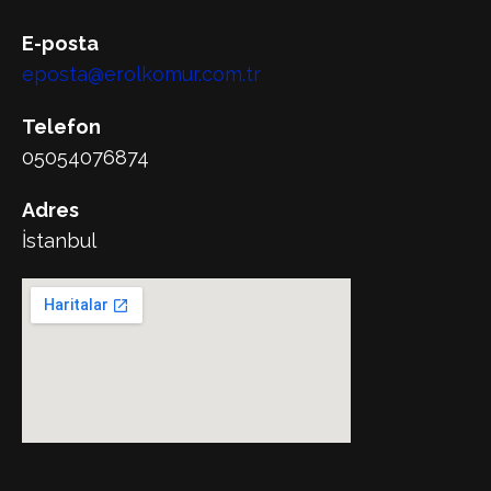
E-posta
eposta@erolkomur.com.tr
Telefon
05054076874
Adres
İstanbul