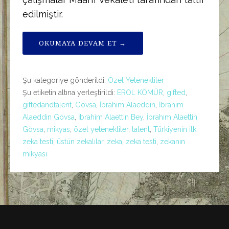
edilmiştir.
OKUMAYA DEVAM ET →
Şu kategoriye gönderildi:
Özel Yetenekliler
Şu etiketin altına yerleştirildi:
EROL KÖMÜR
,
gifted
,
giftedandtalent
,
Gövsa
,
İbrahim Alaeddin
,
İbrahim
Alaeddin Gövsa
,
İbrahim Alaettin Bey
,
İbrahim Alaettin
Gövsa
,
mikyas
,
özel yetenekliler
,
talent
,
Türkiyenin ilk
zeka testi
,
üstün zekalılar
,
zeka
,
zeka testi
,
zekanın
mikyası