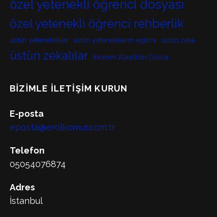
özel yetenekli öğrenci dosyası
özel yetenekli öğrenci rehberlik
üstün yeteneklikler
üstün yeteneklilerin eğitimi
üstün zeka
üstün zekalılar
İbrahim Alaeddin Gövsa
BIZIMLE İLETIŞIM KURUN
E-posta
eposta@erolkomur.com.tr
Telefon
05054076874
Adres
İstanbul