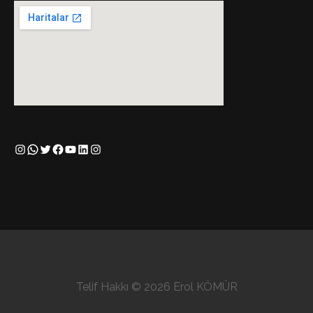
Instagram
WhatsApp
Twitter
Facebook
YouTube
LinkedIn
Instagram
Telif Hakkı © 2026 Erol KÖMÜR