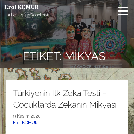
İçeriğe
Erol KÖMÜR
atla
Tarihçi, Eğitim Yöneticisi
ETIKET: MIKYAS
Türkiyenin İlk Zeka Testi –
Çocuklarda Zekanın Mikyası
9 Kasım 2020
Erol KÖMÜR