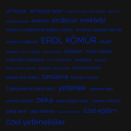
ali haydar
ali haydar taner
amerikan ordu alfa testleri
Atatürk
enderun mektebi
enderun
eguene pittard
enderun mektebinde eğitim sistemi
enderun mektebi talimatı
EROL KÖMÜR
etarih
enderun yetenek
kabiliyet
maarif vekaleti
fahreddin kerim gökay
grup testleri
milli eğitim bakanlığı
pedagoji
ordu alfa testleri
psikoloji
stanford-bineth
Refia Şemin Uğurel
Sadrettin Celal Antel
tanılama
talebe sicil defteri
tecrübi ruhiyat
yetenek
Türkiyenin ilk zeka testi
yetenek testi
zeka
yeterlik testleri
zeka araştırmaları
zekanın mikyası
özel eğitim
zeka testi
zeka tetkikleri
çocuk bayramı
özel yetenekliler