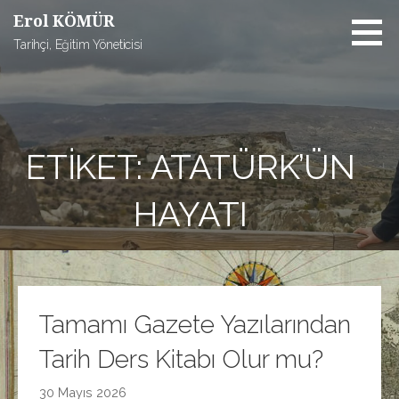
İçeriğe
Erol KÖMÜR
atla
Tarihçi, Eğitim Yöneticisi
ETIKET: ATATÜRK’ÜN
HAYATI
Tamamı Gazete Yazılarından
Tarih Ders Kitabı Olur mu?
30 Mayıs 2026