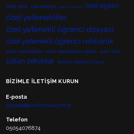
özel eğitim
zeka testi
zeka tetkikleri
çocuk bayramı
özel yetenekliler
özel yetenekli öğrenci dosyası
özel yetenekli öğrenci rehberlik
üstün yeteneklikler
üstün yeteneklilerin eğitimi
üstün zeka
üstün zekalılar
İbrahim Alaeddin Gövsa
BIZIMLE İLETIŞIM KURUN
E-posta
eposta@erolkomur.com.tr
Telefon
05054076874