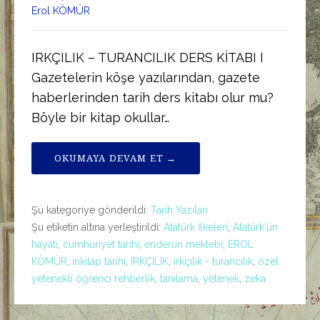
Erol KÖMÜR
IRKÇILIK – TURANCILIK DERS KİTABI I
Gazetelerin köşe yazılarından, gazete
haberlerinden tarih ders kitabı olur mu?
Böyle bir kitap okullar…
OKUMAYA DEVAM ET →
Şu kategoriye gönderildi:
Tarih Yazıları
Şu etiketin altına yerleştirildi:
Atatürk İlkeleri
,
Atatürk'ün
hayatı
,
cumhuriyet tarihi
,
enderun mektebi
,
EROL
KÖMÜR
,
inkılap tarihi
,
IRKÇILIK
,
ırkçılık - turancılık
,
özel
yetenekli öğrenci rehberlik
,
tanılama
,
yetenek
,
zeka