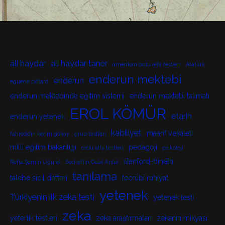
ali haydar
ali haydar taner
amerikan ordu alfa testleri
Atatürk
enderun mektebi
enderun
eguene pittard
enderun mektebinde eğitim sistemi
enderun mektebi talimatı
EROL KÖMÜR
etarih
enderun yetenek
kabiliyet
maarif vekaleti
fahreddin kerim gökay
grup testleri
milli eğitim bakanlığı
pedagoji
ordu alfa testleri
psikoloji
stanford-bineth
Refia Şemin Uğurel
Sadrettin Celal Antel
tanılama
talebe sicil defteri
tecrübi ruhiyat
yetenek
Türkiyenin ilk zeka testi
yetenek testi
zeka
yeterlik testleri
zeka araştırmaları
zekanın mikyası