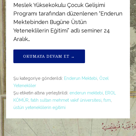
Meslek Yüksekokulu Çocuk Gelişimi
Programı tarafından düzenlenen “Enderun
Mektebinden Bugüne Üstün
Yeteneklilerin Eğitimi” adlı seminer 24
Aralık…
OKUMAYA DEVAM ET →
Şu kategoriye gönderildi:
Enderun Mektebi
,
Özel
Yetenekliler
Şu etiketin altına yerleştirildi:
enderun mektebi
,
EROL
KÖMÜR
,
fatih sultan mehmet vakıf üniversitesi
,
fsm
,
üstün yeteneklilerin eğitimi