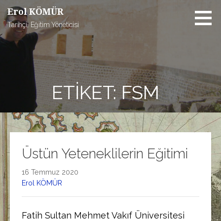
İçeriğe
Erol KÖMÜR
atla
Tarihçi, Eğitim Yöneticisi
ETIKET: FSM
Üstün Yeteneklilerin Eğitimi
16 Temmuz 2020
Erol KÖMÜR
Fatih Sultan Mehmet Vakıf Üniversitesi