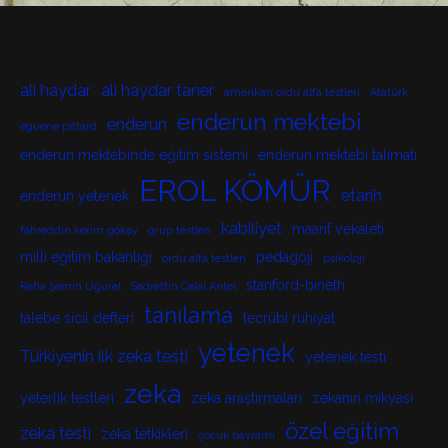
ali haydar
ali haydar taner
amerikan ordu alfa testleri
Atatürk
enderun mektebi
enderun
eguene pittard
enderun mektebinde eğitim sistemi
enderun mektebi talimatı
EROL KÖMÜR
etarih
enderun yetenek
kabiliyet
maarif vekaleti
fahreddin kerim gökay
grup testleri
milli eğitim bakanlığı
pedagoji
ordu alfa testleri
psikoloji
stanford-bineth
Refia Şemin Uğurel
Sadrettin Celal Antel
tanılama
talebe sicil defteri
tecrübi ruhiyat
yetenek
Türkiyenin ilk zeka testi
yetenek testi
zeka
yeterlik testleri
zeka araştırmaları
zekanın mikyası
özel eğitim
zeka testi
zeka tetkikleri
çocuk bayramı