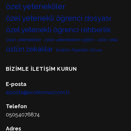
özel yetenekliler
özel yetenekli öğrenci dosyası
özel yetenekli öğrenci rehberlik
üstün yeteneklikler
üstün yeteneklilerin eğitimi
üstün zeka
üstün zekalılar
İbrahim Alaeddin Gövsa
BIZIMLE İLETIŞIM KURUN
E-posta
eposta@erolkomur.com.tr
Telefon
05054076874
Adres