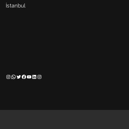
İstanbul
Instagram
WhatsApp
Twitter
Facebook
YouTube
LinkedIn
Instagram