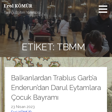
İçeriğe
Erol KÖMÜR
atla
Tarihçi, Eğitim Yöneticisi
ETIKET: TBMM
Balkanlardan Trablus Garb’a
Enderun’dan Darul Eytamlara
Çocuk Bayramı
23 Nisan 2023