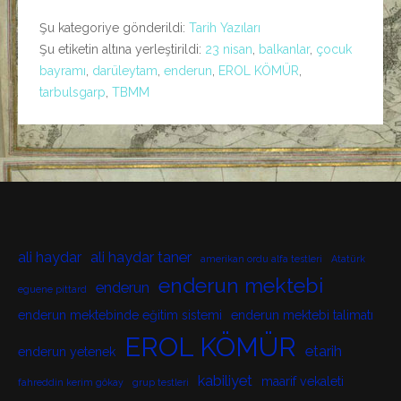
Şu kategoriye gönderildi:
Tarih Yazıları
Şu etiketin altına yerleştirildi:
23 nisan
,
balkanlar
,
çocuk
bayramı
,
darüleytam
,
enderun
,
EROL KÖMÜR
,
tarbulsgarp
,
TBMM
ali haydar
ali haydar taner
amerikan ordu alfa testleri
Atatürk
enderun mektebi
enderun
eguene pittard
enderun mektebinde eğitim sistemi
enderun mektebi talimatı
EROL KÖMÜR
etarih
enderun yetenek
kabiliyet
maarif vekaleti
fahreddin kerim gökay
grup testleri