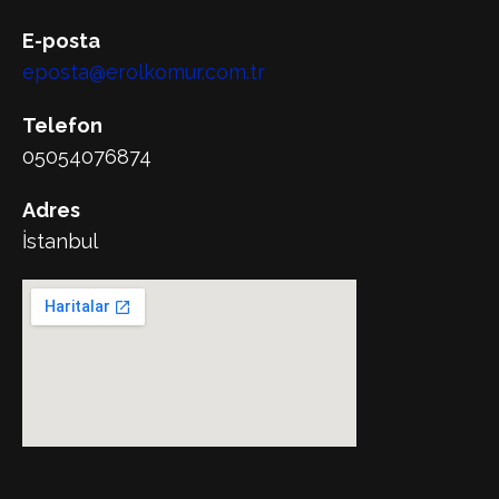
E-posta
eposta@erolkomur.com.tr
Telefon
05054076874
Adres
İstanbul