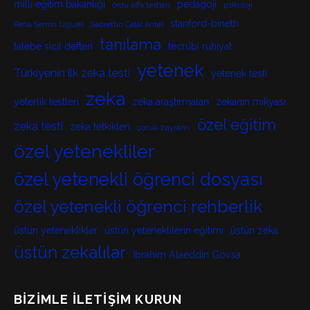
milli eğitim bakanlığı
pedagoji
ordu alfa testleri
psikoloji
stanford-bineth
Refia Şemin Uğurel
Sadrettin Celal Antel
tanılama
talebe sicil defteri
tecrübi ruhiyat
yetenek
Türkiyenin ilk zeka testi
yetenek testi
zeka
yeterlik testleri
zeka araştırmaları
zekanın mikyası
özel eğitim
zeka testi
zeka tetkikleri
çocuk bayramı
özel yetenekliler
özel yetenekli öğrenci dosyası
özel yetenekli öğrenci rehberlik
üstün yeteneklikler
üstün yeteneklilerin eğitimi
üstün zeka
üstün zekalılar
İbrahim Alaeddin Gövsa
BIZIMLE İLETIŞIM KURUN