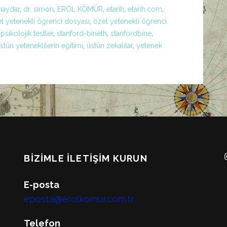
 haydar
,
dr. simon
,
EROL KÖMÜR
,
etarih
,
etarih.com
,
l yetenekli öğrenci dosyası
,
özel yetenekli öğrenci
,
psikolojik testler
,
stanford-bineth
,
stanfordbine
,
stün yeteneklilerin eğitimi
,
üstün zekalılar
,
yetenek
BIZIMLE İLETIŞIM KURUN
E-posta
eposta@erolkomur.com.tr
Telefon