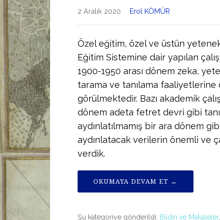
2 Aralık 2020
Erol KÖMÜR
Özel eğitim, özel ve üstün yetenekli
Eğitim Sistemine dair yapılan çalı
1900-1950 arası dönem zeka, yetene
tarama ve tanılama faaliyetlerine 
görülmektedir. Bazı akademik çalı
dönem adeta fetret devri gibi ta
aydınlatılmamış bir ara dönem gi
aydınlatacak verilerin önemli ve ç
verdik.
OKUMAYA DEVAM ET →
Şu kategoriye gönderildi:
Bildiri ve Makaleler