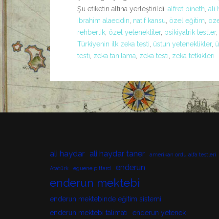
Şu etiketin altına yerleştirildi:
alfret bineth
,
ali
ibrahim alaeddin
,
natif kansu
,
özel eğitim
,
öze
rehberlik
,
özel yetenekliler
,
psikiyatrik testler
Türkiyenin ilk zeka testi
,
üstün yeteneklikler
,
ü
testi
,
zeka tanılama
,
zeka testi
,
zeka tetkikleri
ali haydar
ali haydar taner
amerikan ordu alfa testleri
enderun
Atatürk
eguene pittard
enderun mektebi
enderun mektebinde eğitim sistemi
enderun mektebi talimatı
enderun yetenek