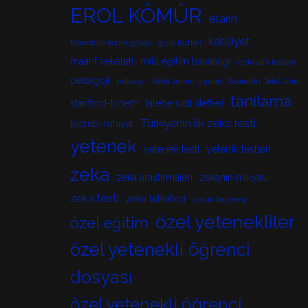
EROL KÖMÜR
etarih
kabiliyet
fahreddin kerim gökay
grup testleri
maarif vekaleti
milli eğitim bakanlığı
ordu alfa testleri
pedagoji
psikoloji
Refia Şemin Uğurel
Sadrettin Celal Antel
tanılama
stanford-bineth
talebe sicil defteri
Türkiyenin ilk zeka testi
tecrübi ruhiyat
yetenek
yetenek testi
yeterlik testleri
zeka
zeka araştırmaları
zekanın mikyası
zeka testi
zeka tetkikleri
çocuk bayramı
özel yetenekliler
özel eğitim
özel yetenekli öğrenci
dosyası
özel yetenekli öğrenci