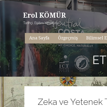
İçeriğe
atla
Erol KÖMÜR
Tarihçi, Eğitim Yöneticisi
Ana Sayfa
Özgeçmiş
Bilimsel E
ET
Zeka ve Yetenek T