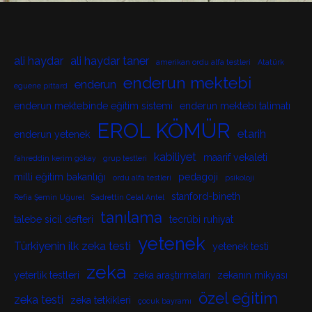
ali haydar
ali haydar taner
amerikan ordu alfa testleri
Atatürk
enderun mektebi
enderun
eguene pittard
enderun mektebinde eğitim sistemi
enderun mektebi talimatı
EROL KÖMÜR
etarih
enderun yetenek
kabiliyet
maarif vekaleti
fahreddin kerim gökay
grup testleri
milli eğitim bakanlığı
pedagoji
ordu alfa testleri
psikoloji
stanford-bineth
Refia Şemin Uğurel
Sadrettin Celal Antel
tanılama
talebe sicil defteri
tecrübi ruhiyat
yetenek
Türkiyenin ilk zeka testi
yetenek testi
zeka
yeterlik testleri
zeka araştırmaları
zekanın mikyası
özel eğitim
zeka testi
zeka tetkikleri
çocuk bayramı