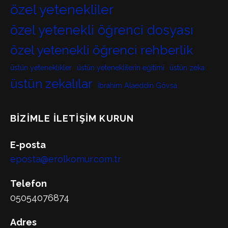
özel yetenekliler
özel yetenekli öğrenci dosyası
özel yetenekli öğrenci rehberlik
üstün yeteneklikler
üstün yeteneklilerin eğitimi
üstün zeka
üstün zekalılar
İbrahim Alaeddin Gövsa
BIZIMLE İLETIŞIM KURUN
E-posta
eposta@erolkomur.com.tr
Telefon
05054076874
Adres