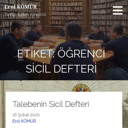
İçeriğe
Erol KÖMÜR
atla
Tarihçi, Eğitim Yöneticisi
ETIKET: ÖĞRENCI
SICIL DEFTERI
Talebenin Sicil Defteri
16 Şubat 2020
Erol KÖMÜR