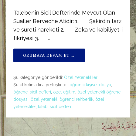
Talebenin Sicil Defterinde Mevcut Olan
Sualler Berveche Atidir: 1. Şakirdin tarz
ve sureti hareketi 2. Zeka ve kabiliyet-i
fikriyesi 3. …
OKUMAYA DEVAM ET →
Şu kategoriye gönderildi:
Özel Yetenekliler
Şu etiketin altına yerleştirildi:
öğrenci kişisel dosya
,
öğrenci sicil defteri
,
özel eğitim
,
özel yetenekli öğrenci
dosyası
,
özel yetenekli öğrenci rehberlik
,
özel
yetenekliler
,
talebi sicil defteri