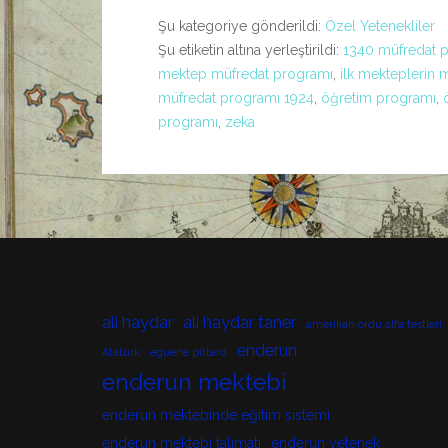
Şu kategoriye gönderildi:
Özel Yetenekliler
Şu etiketin altına yerleştirildi:
1340 müfredat 
mektep müfredat programı
,
ilk mekteplerin 
müfredat programı 1924
,
öğretim programı
,
programı
,
zeka
ali haydar
ali haydar taner
amerikan ordu alfa testleri
enderun
Atatürk
eguene pittard
enderun mektebi
enderun mektebinde eğitim sistemi
enderun mektebi talimatı
enderun yetenek