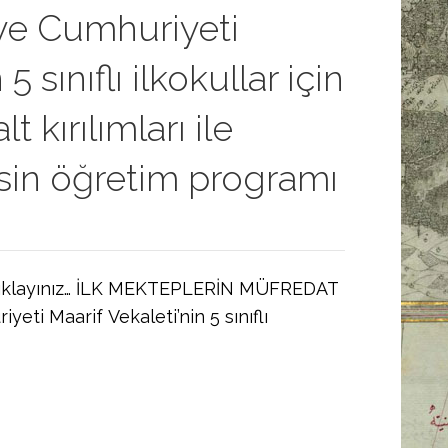
ye Cumhuriyeti
5 sınıflı ilkokullar için
t kırılımları ile
ersin öğretim programı
n tıklayınız… İLK MEKTEPLERİN MÜFREDAT
ti Maarif Vekaleti’nin 5 sınıflı