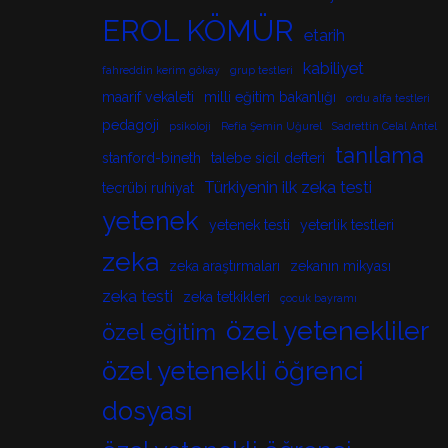
EROL KÖMÜR
etarih
kabiliyet
fahreddin kerim gökay
grup testleri
maarif vekaleti
milli eğitim bakanlığı
ordu alfa testleri
pedagoji
psikoloji
Refia Şemin Uğurel
Sadrettin Celal Antel
tanılama
stanford-bineth
talebe sicil defteri
Türkiyenin ilk zeka testi
tecrübi ruhiyat
yetenek
yetenek testi
yeterlik testleri
zeka
zeka araştırmaları
zekanın mikyası
zeka testi
zeka tetkikleri
çocuk bayramı
özel yetenekliler
özel eğitim
özel yetenekli öğrenci
dosyası