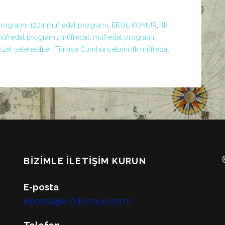
programı
,
1924 müfredat programı
,
EROL KÖMÜR
,
ilk
müfredat programı
,
müfredat
,
müfredat programı
,
özel yetenekliler
,
Türkiye Cumhuriyetinin ilk müfredat
BIZIMLE İLETIŞIM KURUN
E-posta
eposta@erolkomur.com.tr