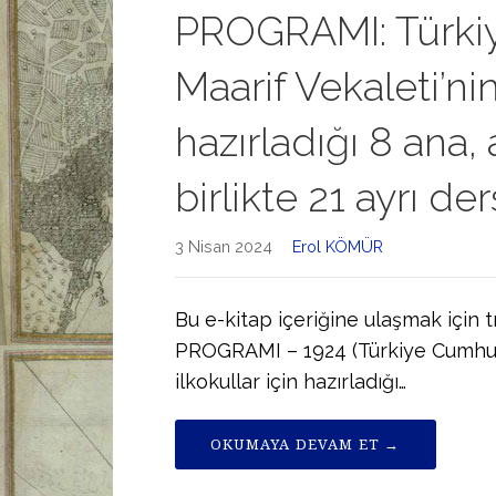
PROGRAMI: Türki
Maarif Vekaleti’nin 
hazırladığı 8 ana, al
birlikte 21 ayrı d
3 Nisan 2024
Erol KÖMÜR
Bu e-kitap içeriğine ulaşmak içi
PROGRAMI – 1924 (Türkiye Cumhuriye
ilkokullar için hazırladığı…
OKUMAYA DEVAM ET →