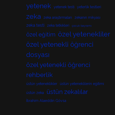
yetenek
yetenek testi
yeterlik testleri
zeka
zeka araştırmaları
zekanın mikyası
zeka testi
zeka tetkikleri
çocuk bayramı
özel yetenekliler
özel eğitim
özel yetenekli öğrenci
dosyası
özel yetenekli öğrenci
rehberlik
üstün yeteneklikler
üstün yeteneklilerin eğitimi
üstün zekalılar
üstün zeka
İbrahim Alaeddin Gövsa