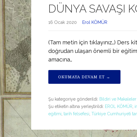
DÜNYA SAVAŞI 
16 Ocak 2020
Erol KÖMÜR
(Tam metin için tıklayınız…) Ders 
doğrudan ulaşan önemli bir eğitim ar
amacına…
OKUMAYA DEVAM ET →
Şu kategoriye gönderildi:
Bildiri ve Makaleler
Şu etiketin altına yerleştirildi:
EROL KÖMÜR
,
i
eğitimi
,
tarih felsefesi
,
Türkiye Cumhuriyeti tari