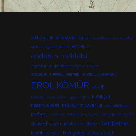
ali haydar
ali haydar taner
amerikan ordu alfa testleri
enderun
Atatürk
eguene pittard
enderun mektebi
enderun mektebinde eğitim sistemi
enderun mektebi talimatı
enderun yetenek
EROL KÖMÜR
etarih
kabiliyet
fahreddin kerim gökay
grup testleri
maarif vekaleti
milli eğitim bakanlığı
ordu alfa testleri
pedagoji
psikoloji
Refia Şemin Uğurel
Sadrettin Celal Antel
tanılama
stanford-bineth
talebe sicil defteri
Türkiyenin ilk zeka testi
tecrübi ruhiyat