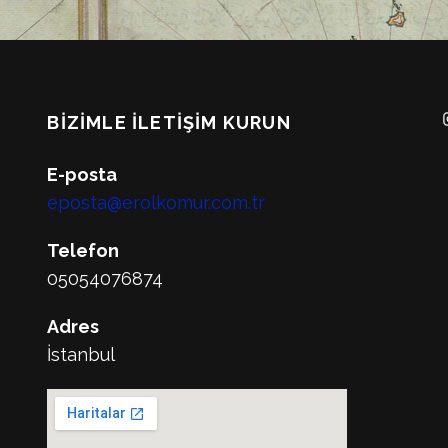
BIZIMLE İLETIŞIM KURUN
E-posta
eposta@erolkomur.com.tr
Telefon
05054076874
Adres
İstanbul