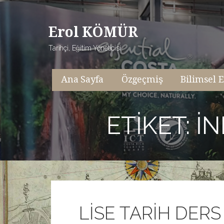
İçeriğe
atla
Erol KÖMÜR
Tarihçi, Eğitim Yöneticisi
Ana Sayfa
Özgeçmiş
Bilimsel E
ETIKET: I
LİSE TARİH DERS