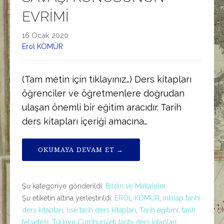
EVRİMİ
16 Ocak 2020
Erol KÖMÜR
(Tam metin için tıklayınız…) Ders kitapları
öğrenciler ve öğretmenlere doğrudan
ulaşan önemli bir eğitim aracıdır. Tarih
ders kitapları içeriği amacına…
OKUMAYA DEVAM ET →
Şu kategoriye gönderildi:
Bildiri ve Makaleler
Şu etiketin altına yerleştirildi:
EROL KÖMÜR
,
inkılap tarihi
ders kitapları
,
lise tarih ders kitapları
,
Tarih eğitimi
,
tarih
felsefesi
,
Türkiye Cumhuriyeti tarihi ders kitapları