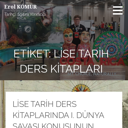
İçeriğe
Erol KÖMÜR
atla
Tarihçi, Eğitim Yöneticisi
ETIKET: LISE TARIH
DERS KITAPLARI
LİSE TARİH DERS
KİTAPLARINDA I. DÜNYA
SAVAŞI KONUSUNUN