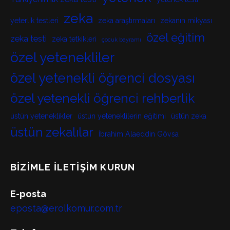
zeka
yeterlik testleri
zeka araştırmaları
zekanın mikyası
özel eğitim
zeka testi
zeka tetkikleri
çocuk bayramı
özel yetenekliler
özel yetenekli öğrenci dosyası
özel yetenekli öğrenci rehberlik
üstün yeteneklikler
üstün yeteneklilerin eğitimi
üstün zeka
üstün zekalılar
İbrahim Alaeddin Gövsa
BIZIMLE İLETIŞIM KURUN
E-posta
eposta@erolkomur.com.tr