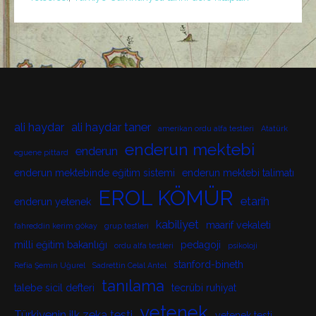
ali haydar
ali haydar taner
amerikan ordu alfa testleri
Atatürk
enderun mektebi
enderun
eguene pittard
enderun mektebinde eğitim sistemi
enderun mektebi talimatı
EROL KÖMÜR
etarih
enderun yetenek
kabiliyet
maarif vekaleti
fahreddin kerim gökay
grup testleri
milli eğitim bakanlığı
pedagoji
ordu alfa testleri
psikoloji
stanford-bineth
Refia Şemin Uğurel
Sadrettin Celal Antel
tanılama
talebe sicil defteri
tecrübi ruhiyat
yetenek
Türkiyenin ilk zeka testi
yetenek testi