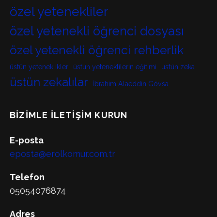
özel yetenekliler
özel yetenekli öğrenci dosyası
özel yetenekli öğrenci rehberlik
üstün yeteneklikler
üstün yeteneklilerin eğitimi
üstün zeka
üstün zekalılar
İbrahim Alaeddin Gövsa
BIZIMLE İLETIŞIM KURUN
E-posta
eposta@erolkomur.com.tr
Telefon
05054076874
Adres