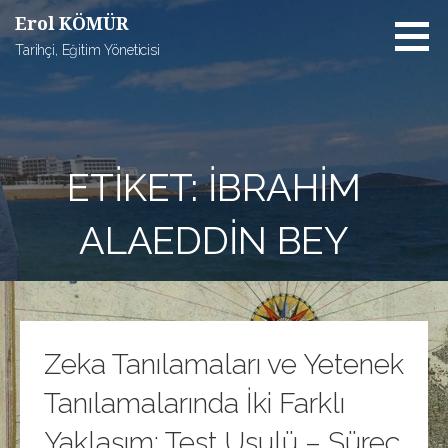
İçeriğe
Erol KÖMÜR
atla
Tarihçi, Eğitim Yöneticisi
ETIKET: İBRAHIM
ALAEDDIN BEY
Zeka Tanılamaları ve Yetenek
Tanılamalarında İki Farklı
Yaklaşım: Test Usulü – Süreç