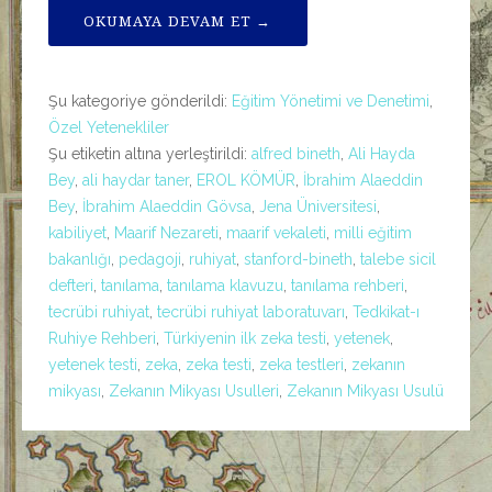
OKUMAYA DEVAM ET →
Şu kategoriye gönderildi:
Eğitim Yönetimi ve Denetimi
,
Özel Yetenekliler
Şu etiketin altına yerleştirildi:
alfred bineth
,
Ali Hayda
Bey
,
ali haydar taner
,
EROL KÖMÜR
,
İbrahim Alaeddin
Bey
,
İbrahim Alaeddin Gövsa
,
Jena Üniversitesi
,
kabiliyet
,
Maarif Nezareti
,
maarif vekaleti
,
milli eğitim
bakanlığı
,
pedagoji
,
ruhiyat
,
stanford-bineth
,
talebe sicil
defteri
,
tanılama
,
tanılama klavuzu
,
tanılama rehberi
,
tecrübi ruhiyat
,
tecrübi ruhiyat laboratuvarı
,
Tedkikat-ı
Ruhiye Rehberi
,
Türkiyenin ilk zeka testi
,
yetenek
,
yetenek testi
,
zeka
,
zeka testi
,
zeka testleri
,
zekanın
mikyası
,
Zekanın Mikyası Usulleri
,
Zekanın Mikyası Usulü