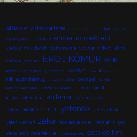
ali haydar
ali haydar taner
amerikan ordu alfa testleri
Atatürk
enderun mektebi
enderun
eguene pittard
enderun mektebinde eğitim sistemi
enderun mektebi talimatı
EROL KÖMÜR
etarih
enderun yetenek
kabiliyet
maarif vekaleti
fahreddin kerim gökay
grup testleri
milli eğitim bakanlığı
pedagoji
ordu alfa testleri
psikoloji
stanford-bineth
Refia Şemin Uğurel
Sadrettin Celal Antel
tanılama
talebe sicil defteri
tecrübi ruhiyat
yetenek
Türkiyenin ilk zeka testi
yetenek testi
zeka
yeterlik testleri
zeka araştırmaları
zekanın mikyası
özel eğitim
zeka testi
zeka tetkikleri
çocuk bayramı