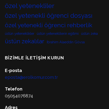
özel yetenekliler
özel yetenekli öğrenci dosyası
özel yetenekli öğrenci rehberlik
üstün yeteneklikler
üstün yeteneklilerin eğitimi
üstün zeka
üstün zekalılar
İbrahim Alaeddin Gövsa
BIZIMLE İLETIŞIM KURUN
E-posta
eposta@erolkomur.com.tr
Telefon
05054076874
Adres