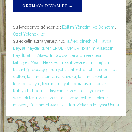
OKUMAYA DEVAM ET →
Şu kategoriye gönderildi:
Eğitim Yönetimi ve Denetimi
,
Özel Yetenekliler
Şu etiketin altına yerleştirildi:
alfred bineth
,
Ali Hayda
Bey
,
ali haydar taner
,
EROL KÖMÜR
,
İbrahim Alaeddin
Bey
,
İbrahim Alaeddin Gövsa
,
Jena Üniversitesi
,
kabiliyet
,
Maarif Nezareti
,
maarif vekaleti
,
milli eğitim
bakanlığı
,
pedagoji
,
ruhiyat
,
stanford-bineth
,
talebe sicil
defteri
,
tanılama
,
tanılama klavuzu
,
tanılama rehberi
,
tecrübi ruhiyat
,
tecrübi ruhiyat laboratuvarı
,
Tedkikat-ı
Ruhiye Rehberi
,
Türkiyenin ilk zeka testi
,
yetenek
,
yetenek testi
,
zeka
,
zeka testi
,
zeka testleri
,
zekanın
mikyası
,
Zekanın Mikyası Usulleri
,
Zekanın Mikyası Usulü