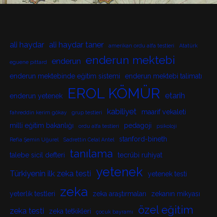
ali haydar
ali haydar taner
amerikan ordu alfa testleri
Atatürk
enderun mektebi
enderun
eguene pittard
enderun mektebinde eğitim sistemi
enderun mektebi talimatı
EROL KÖMÜR
etarih
enderun yetenek
kabiliyet
maarif vekaleti
fahreddin kerim gökay
grup testleri
milli eğitim bakanlığı
pedagoji
ordu alfa testleri
psikoloji
stanford-bineth
Refia Şemin Uğurel
Sadrettin Celal Antel
tanılama
talebe sicil defteri
tecrübi ruhiyat
yetenek
Türkiyenin ilk zeka testi
yetenek testi
zeka
yeterlik testleri
zeka araştırmaları
zekanın mikyası
özel eğitim
zeka testi
zeka tetkikleri
çocuk bayramı