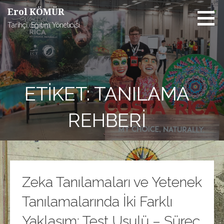
İçeriğe
Erol KÖMÜR
atla
Tarihçi, Eğitim Yöneticisi
ETIKET: TANILAMA
REHBERI
Zeka Tanılamaları ve Yetenek
Tanılamalarında İki Farklı
Yaklaşım: Test Usulü – Süreç