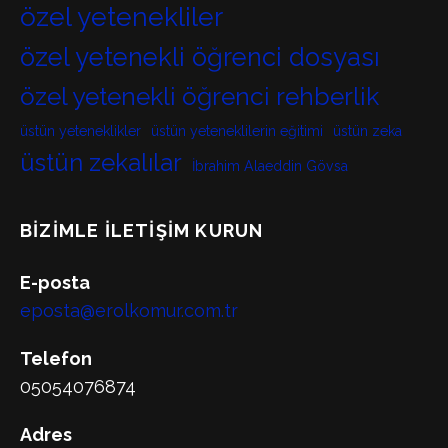
özel yetenekliler
özel yetenekli öğrenci dosyası
özel yetenekli öğrenci rehberlik
üstün yeteneklikler
üstün yeteneklilerin eğitimi
üstün zeka
üstün zekalılar
İbrahim Alaeddin Gövsa
BIZIMLE İLETIŞIM KURUN
E-posta
eposta@erolkomur.com.tr
Telefon
05054076874
Adres