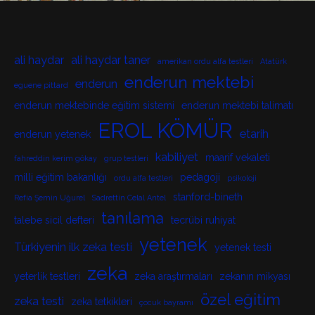
ali haydar
ali haydar taner
amerikan ordu alfa testleri
Atatürk
enderun mektebi
enderun
eguene pittard
enderun mektebinde eğitim sistemi
enderun mektebi talimatı
EROL KÖMÜR
etarih
enderun yetenek
kabiliyet
maarif vekaleti
fahreddin kerim gökay
grup testleri
milli eğitim bakanlığı
pedagoji
ordu alfa testleri
psikoloji
stanford-bineth
Refia Şemin Uğurel
Sadrettin Celal Antel
tanılama
talebe sicil defteri
tecrübi ruhiyat
yetenek
Türkiyenin ilk zeka testi
yetenek testi
zeka
yeterlik testleri
zeka araştırmaları
zekanın mikyası
özel eğitim
zeka testi
zeka tetkikleri
çocuk bayramı