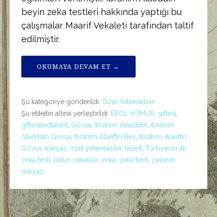
beyin zeka testleri hakkında yaptığı bu
çalışmalar Maarif Vekaleti tarafından taltif
edilmiştir.
OKUMAYA DEVAM ET →
Şu kategoriye gönderildi:
Özel Yetenekliler
Şu etiketin altına yerleştirildi:
EROL KÖMÜR
,
gifted
,
giftedandtalent
,
Gövsa
,
İbrahim Alaeddin
,
İbrahim
Alaeddin Gövsa
,
İbrahim Alaettin Bey
,
İbrahim Alaettin
Gövsa
,
mikyas
,
özel yetenekliler
,
talent
,
Türkiyenin ilk
zeka testi
,
üstün zekalılar
,
zeka
,
zeka testi
,
zekanın
mikyası