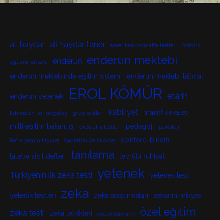
ali haydar
ali haydar taner
amerikan ordu alfa testleri
Atatürk
enderun mektebi
enderun
eguene pittard
enderun mektebinde eğitim sistemi
enderun mektebi talimatı
EROL KÖMÜR
etarih
enderun yetenek
kabiliyet
maarif vekaleti
fahreddin kerim gökay
grup testleri
milli eğitim bakanlığı
pedagoji
ordu alfa testleri
psikoloji
stanford-bineth
Refia Şemin Uğurel
Sadrettin Celal Antel
tanılama
talebe sicil defteri
tecrübi ruhiyat
yetenek
Türkiyenin ilk zeka testi
yetenek testi
zeka
yeterlik testleri
zeka araştırmaları
zekanın mikyası
özel eğitim
zeka testi
zeka tetkikleri
çocuk bayramı