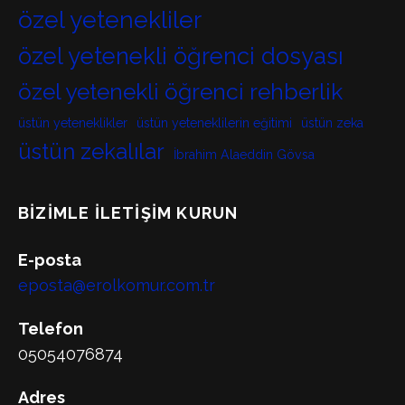
özel yetenekliler
özel yetenekli öğrenci dosyası
özel yetenekli öğrenci rehberlik
üstün yeteneklikler
üstün yeteneklilerin eğitimi
üstün zeka
üstün zekalılar
İbrahim Alaeddin Gövsa
BIZIMLE İLETIŞIM KURUN
E-posta
eposta@erolkomur.com.tr
Telefon
05054076874
Adres