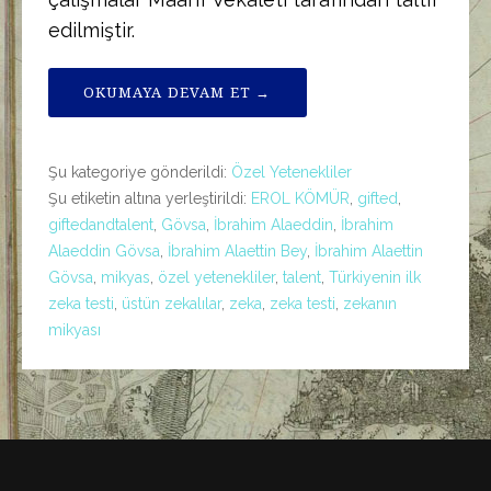
edilmiştir.
OKUMAYA DEVAM ET →
Şu kategoriye gönderildi:
Özel Yetenekliler
Şu etiketin altına yerleştirildi:
EROL KÖMÜR
,
gifted
,
giftedandtalent
,
Gövsa
,
İbrahim Alaeddin
,
İbrahim
Alaeddin Gövsa
,
İbrahim Alaettin Bey
,
İbrahim Alaettin
Gövsa
,
mikyas
,
özel yetenekliler
,
talent
,
Türkiyenin ilk
zeka testi
,
üstün zekalılar
,
zeka
,
zeka testi
,
zekanın
mikyası