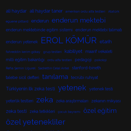
ali haydar
ali haydar taner
amerikan ordu alfa testleri
Atatürk
enderun mektebi
enderun
eguene pittard
enderun mektebinde eğitim sistemi
enderun mektebi talimatı
EROL KÖMÜR
etarih
enderun yetenek
kabiliyet
maarif vekaleti
fahreddin kerim gökay
grup testleri
milli eğitim bakanlığı
pedagoji
ordu alfa testleri
psikoloji
stanford-bineth
Refia Şemin Uğurel
Sadrettin Celal Antel
tanılama
talebe sicil defteri
tecrübi ruhiyat
yetenek
Türkiyenin ilk zeka testi
yetenek testi
zeka
yeterlik testleri
zeka araştırmaları
zekanın mikyası
özel eğitim
zeka testi
zeka tetkikleri
çocuk bayramı
özel yetenekliler