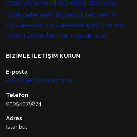
özel yetenekli öğrenci dosyası
özel yetenekli öğrenci rehberlik
üstün yeteneklikler
üstün yeteneklilerin eğitimi
üstün zeka
üstün zekalılar
İbrahim Alaeddin Gövsa
BIZIMLE İLETIŞIM KURUN
E-posta
eposta@erolkomur.com.tr
Telefon
05054076874
Adres
İstanbul