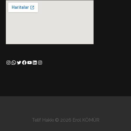
Instagram
WhatsApp
Twitter
Facebook
YouTube
LinkedIn
Instagram
Telif Hakkı © 2026 Erol KÖMÜR