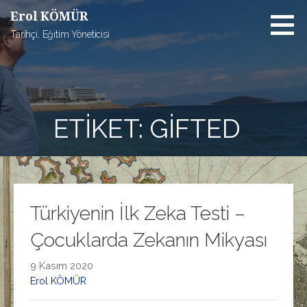
İçeriğe
Erol KÖMÜR
atla
Tarihçi, Eğitim Yöneticisi
ETIKET: GIFTED
Türkiyenin İlk Zeka Testi –
Çocuklarda Zekanın Mikyası
9 Kasım 2020
Erol KÖMÜR