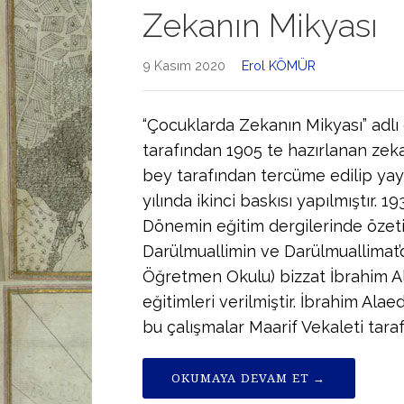
Zekanın Mikyası
9 Kasım 2020
Erol KÖMÜR
“Çocuklarda Zekanın Mikyası” adlı
tarafından 1905 te hazırlanan zeka
bey tarafından tercüme edilip yay
yılında ikinci baskısı yapılmıştır. 19
Dönemin eğitim dergilerinde özeti v
Darülmuallimin ve Darülmuallimat
Öğretmen Okulu) bizzat İbrahim A
eğitimleri verilmiştir. İbrahim Ala
bu çalışmalar Maarif Vekaleti tarafı
OKUMAYA DEVAM ET →