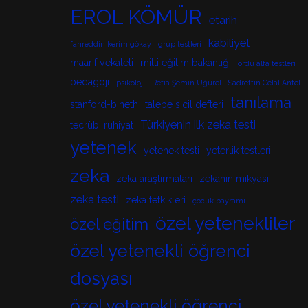
EROL KÖMÜR
etarih
kabiliyet
fahreddin kerim gökay
grup testleri
maarif vekaleti
milli eğitim bakanlığı
ordu alfa testleri
pedagoji
psikoloji
Refia Şemin Uğurel
Sadrettin Celal Antel
tanılama
stanford-bineth
talebe sicil defteri
Türkiyenin ilk zeka testi
tecrübi ruhiyat
yetenek
yetenek testi
yeterlik testleri
zeka
zeka araştırmaları
zekanın mikyası
zeka testi
zeka tetkikleri
çocuk bayramı
özel yetenekliler
özel eğitim
özel yetenekli öğrenci
dosyası
özel yetenekli öğrenci