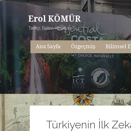
İçeriğe
atla
Erol KÖMÜR
Tarihçi, Eğitim Yöneticisi
Ana Sayfa
Özgeçmiş
Bilimsel E
Türkiyenin İlk Ze