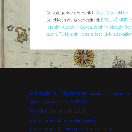
Şu kategoriye gönderildi:
Özel Yetenekliler
Şu etiketin altına yerleştirildi:
EROL KÖMÜR
,
g
İbrahim Alaeddin Gövsa
,
İbrahim Alaettin Bey
talent
,
Türkiyenin ilk zeka testi
,
üstün zekalılar
ali haydar
ali haydar taner
amerikan ordu alfa testleri
enderun
Atatürk
eguene pittard
enderun mektebi
enderun mektebinde eğitim sistemi
enderun mektebi talimatı
enderun yetenek