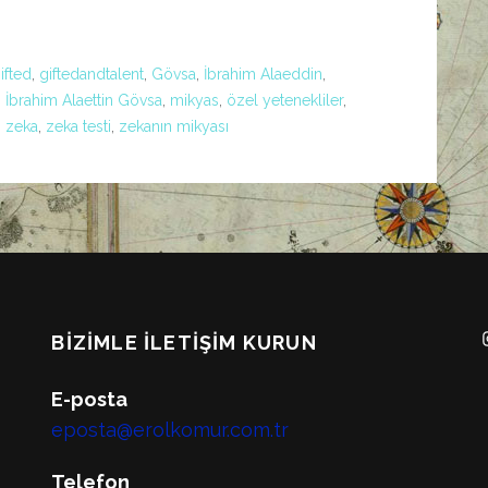
ifted
,
giftedandtalent
,
Gövsa
,
İbrahim Alaeddin
,
,
İbrahim Alaettin Gövsa
,
mikyas
,
özel yetenekliler
,
,
zeka
,
zeka testi
,
zekanın mikyası
BIZIMLE İLETIŞIM KURUN
E-posta
eposta@erolkomur.com.tr
Telefon